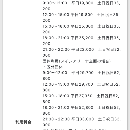
日野市
あきる野市
葛飾区
9:00〜12:00 平日19,800 土日祝日35,
200
昭島市
狛江市
小平市
12:00～15:00 平日19,800 土日祝日35,
200
多摩市
東久留米市
武蔵村山市
15:00～18:00 平日25,300 土日祝日35,
200
羽村市
西多摩郡
青梅市
18:00～21:00 平日35,200 土日祝日35,
200
小金井市
東村山市
国分寺市
21:00～22:30 平日22,000 土日祝日22,
000
国立市
東大和市
三宅島三宅村
団体利用(メインアリーナ全面の場合)
・区外団体
新島村
大島町
利島村
9:00〜12:00 平日29,700 土日祝日52,
800
小笠原村
青ヶ島村
八丈島八丈町
12:00～15:00 平日29,700 土日祝日52,
800
神津島村
御蔵島村
15:00～18:00 平日37,950 土日祝日52,
800
18:00～21:00 平日52,800 土日祝日52,
800
21:00～22:30 平日33,000 土日祝日33,
利用料金
000