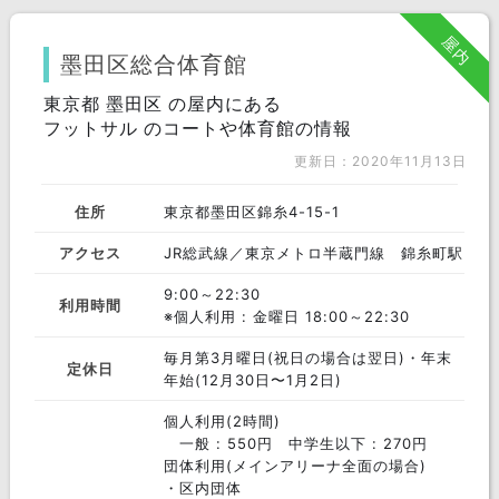
北区
足立区
新宿区
屋内
練馬区
港区
江東区
墨田区総合体育館
府中市
東京都 墨田区 の屋内にある
渋谷区
品川区
フットサル のコートや体育館の情報
文京区
千代田区
三鷹市
更新日：2020年11月13日
目黒区
八王子市
調布市
住所
東京都墨田区錦糸4-15-1
大田区
板橋区
杉並区
アクセス
JR総武線／東京メトロ半蔵門線 錦糸町駅
中央区
世田谷区
町田市
9:00～22:30
利用時間
※個人利用 : 金曜日 18:00～22:30
中野区
墨田区
豊島区
毎月第3月曜日(祝日の場合は翌日)・年末
西東京市
定休日
福生市
稲城市
年始(12月30日〜1月2日)
台東区
清瀬市
江戸川区
個人利用(2時間)
一般 : 550円 中学生以下 : 270円
荒川区
武蔵野市
立川市
団体利用(メインアリーナ全面の場合)
・区内団体