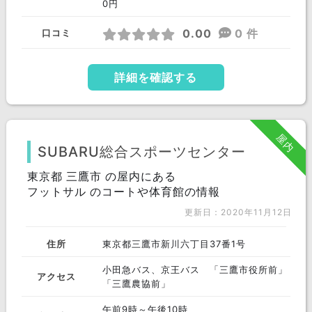
0円
0.00
0 件
口コミ
詳細を確認する
屋内
SUBARU総合スポーツセンター
東京都 三鷹市 の屋内にある
フットサル のコートや体育館の情報
更新日：2020年11月12日
住所
東京都三鷹市新川六丁目37番1号
小田急バス、京王バス 「三鷹市役所前」
アクセス
「三鷹農協前」
午前9時～午後10時