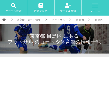
サークル検索
活動ブログ
サークル登録
メニュー
体育館・コート情報
フットサル
東京都
目黒区
東京都 目黒区 にある
フットサル のコートや体育館の情報一覧