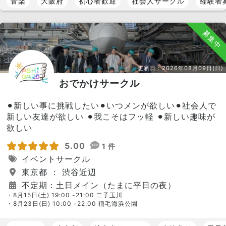
音楽
大阪府
初心者歓迎
社会人サークル
経験者
募集中
更新日：
2026年08月09日(日)
おでかけサークル
⚫︎新しい事に挑戦したい⚫︎いつメンが欲しい⚫︎社会人で
新しい友達が欲しい ⚫︎我こそはフッ軽 ⚫︎新しい趣味が
欲しい
5.00
1 件
イベントサークル
東京都 ： 渋谷近辺
不定期：土日メイン（たまに平日の夜）
・8月15日(土) 19:00 -21:00 二子玉川
・8月23日(日) 10:00 -22:00 稲毛海浜公園