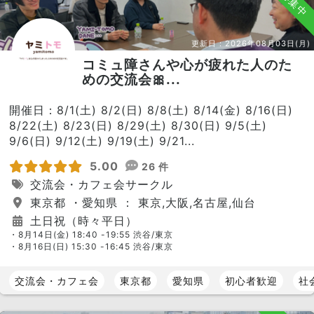
募集中
更新日：
2026年08月03日(月)
コミュ障さんや心が疲れた人のた
めの交流会🎀...
開催日：8/1(土) 8/2(日) 8/8(土) 8/14(金) 8/16(日)
8/22(土) 8/23(日) 8/29(土) 8/30(日) 9/5(土)
9/6(日) 9/12(土) 9/19(土) 9/21...
5.00
26 件
交流会・カフェ会サークル
東京都 ・愛知県 ： 東京,大阪,名古屋,仙台
土日祝（時々平日）
・8月14日(金) 18:40 -19:55 渋谷/東京
・8月16日(日) 15:30 -16:45 渋谷/東京
交流会・カフェ会
東京都
愛知県
初心者歓迎
社