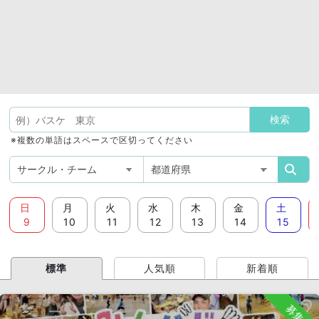
※複数の単語はスペースで区切ってください
日
月
火
水
木
金
土
9
10
11
12
13
14
15
標準
人気順
新着順
募集中