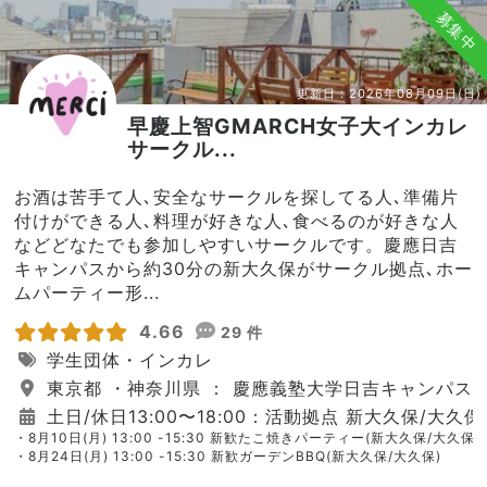
募集中
更新日：
2026年08月09日(日)
早慶上智GMARCH女子大インカレ
サークル...
お酒は苦手て人､安全なサークルを探してる人､準備片
付けができる人､料理が好きな人､食べるのが好きな人
などどなたでも参加しやすいサークルです。慶應日吉
キャンパスから約30分の新大久保がサークル拠点､ホー
ムパーティー形...
4.66
29 件
学生団体・インカレ
東京都 ・神奈川県 ： 慶應義塾大学日吉キャンパス
土日/休日13:00〜18:00：活動拠点 新大久保/大久保
・8月10日(月) 13:00 -15:30 新歓たこ焼きパーティー(新大久保/大久保)
・8月24日(月) 13:00 -15:30 新歓ガーデンBBQ(新大久保/大久保)