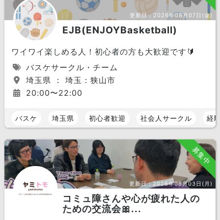
更新日：
2026年08月07日(金)
EJB(ENJOYBasketball)
ワイワイ楽しめる人！初心者の方も大歓迎です🔰
バスケサークル・チーム
埼玉県 ： 埼玉：狭山市
20:00〜22:00
バスケ
埼玉県
初心者歓迎
社会人サークル
経
募集中
更新日：
2026年08月03日(月)
コミュ障さんや心が疲れた人の
ための交流会🎀...