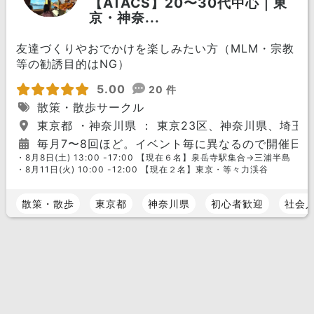
【ATACS】20〜30代中心｜東
京・神奈...
友達づくりやおでかけを楽しみたい方（MLM・宗教
等の勧誘目的はNG）
5.00
20 件
散策・散歩サークル
東京都 ・神奈川県 ： 東京23区、神奈川県、埼玉
毎月7〜8回ほど。イベント毎に異なるので開催日
・8月8日(土) 13:00 -17:00 【現在６名】泉岳寺駅集合→三浦半島
・8月11日(火) 10:00 -12:00 【現在２名】東京・等々力渓谷
散策・散歩
東京都
神奈川県
初心者歓迎
社会