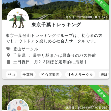
募集中
更新日：
2026年08月07日(金)
東京千葉トレッキング
東京千葉登山トレッキンググループは、初心者の方
でもアウトドアを楽しめる社会人サークルです。
登山サークル
千葉県 ： 最寄り駅または最寄りのバス停前
土日祝日、月2-3回ほど定期的に活動中
登山
千葉県
初心者歓迎
社会人サークル
経験
募集中
更新日：
2026年08月07日(金)