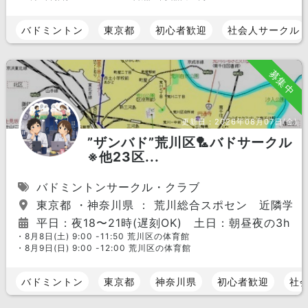
バドミントン
東京都
初心者歓迎
社会人サークル
募集中
更新日：
2026年08月07日(金)
”ザンバド”荒川区🏸バドサークル
※他23区...
バドミントンサークル・クラブ
東京都 ・神奈川県 ： 荒川総合スポセン 近隣学校
平日：夜18〜21時(遅刻OK) 土日：朝昼夜の3h
・8月8日(土) 9:00 -11:50 荒川区の体育館
・8月9日(日) 9:00 -12:00 荒川区の体育館
バドミントン
東京都
神奈川県
初心者歓迎
社