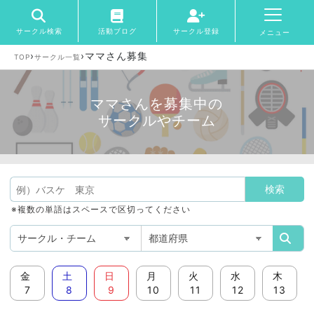
サークル検索
活動ブログ
サークル登録
メニュー
›
›
ママさん募集
TOP
サークル一覧
ママさんを募集中の
サークルやチーム
※複数の単語はスペースで区切ってください
金
土
日
月
火
水
木
7
8
9
10
11
12
13