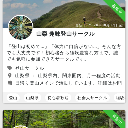
募集中
更新日：
2026年08月07日(金)
山梨 趣味登山サークル
「登山は初めて…」「体力に自信がない…」そんな方
でも大丈夫です！初心者から経験豊富な方まで、誰
でも気軽に参加できるサークルです。
登山サークル
山梨県 ： 山梨県内、関東圏内、月一程度の活動と
日帰り登山メインで活動しています。詳細はお問い
登山
山梨県
初心者歓迎
社会人サークル
経験
募集中