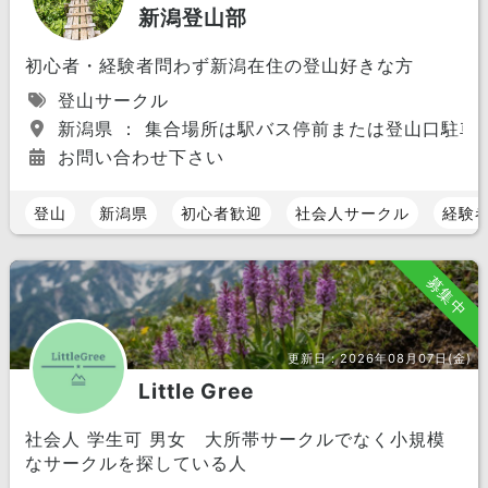
新潟登山部
初心者・経験者問わず新潟在住の登山好きな方
登山サークル
新潟県 ： 集合場所は駅バス停前または登山口駐車
お問い合わせ下さい
登山
新潟県
初心者歓迎
社会人サークル
経験
募集中
更新日：
2026年08月07日(金)
Little Gree
社会人 学生可 男女 大所帯サークルでなく小規模
なサークルを探している人