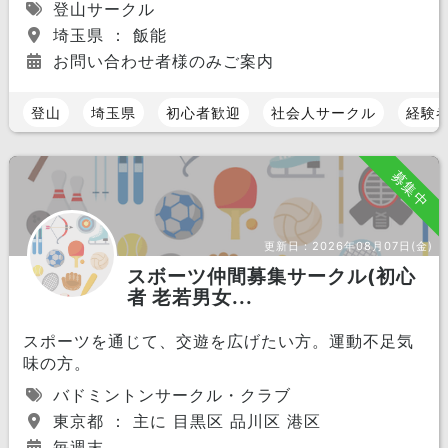
登山サークル
埼玉県 ： 飯能
お問い合わせ者様のみご案内
登山
埼玉県
初心者歓迎
社会人サークル
経験
募集中
更新日：
2026年08月07日(金)
スボーツ仲間募集サークル(初心
者 老若男女...
スポーツを通じて、交遊を広げたい方。運動不足気
味の方。
バドミントンサークル・クラブ
東京都 ： 主に 目黒区 品川区 港区
毎週末