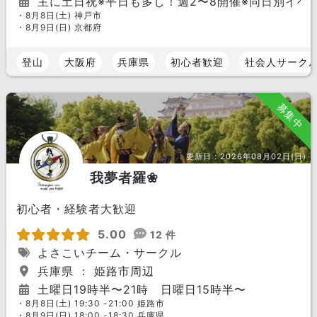
主に土日祝※平日も多し！週2〜8開催※同日別イベ
・8月8日(土) 神戸市
・8月9日(日) 京都府
登山
大阪府
兵庫県
初心者歓迎
社会人サーク
募集中
更新日：
2026年08月02日(日)
我夢者羅❀
初心者・経験者大歓迎
5.00
12 件
よさこいチーム・サークル
兵庫県 ： 姫路市周辺
土曜日19時半〜21時 日曜日15時半〜
・8月8日(土) 19:30 -21:00 姫路市
・8月9日(日) 18:00 -18:30 兵庫県