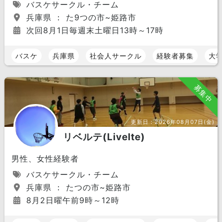
バスケサークル・チーム
兵庫県 ： た9つの市~姫路市
次回8月1日毎週末土曜日13時～17時
バスケ
兵庫県
社会人サークル
経験者募集
大
募集中
更新日：
2026年08月07日(金)
リベルテ(Livelte)
男性、女性経験者
バスケサークル・チーム
兵庫県 ： たつの市~姫路市
8月2日曜午前9時～12時