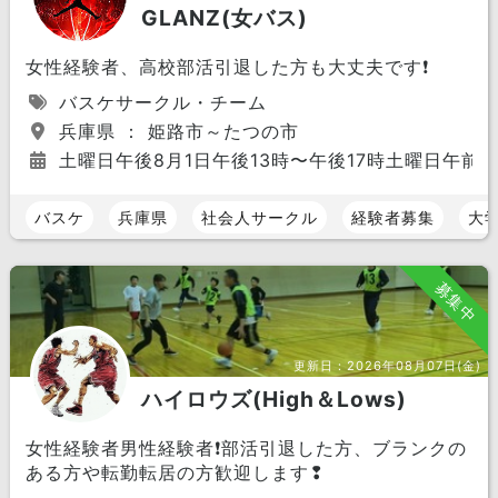
GLANZ(女バス)
女性経験者、高校部活引退した方も大丈夫です❗
バスケサークル・チーム
兵庫県 ： 姫路市～たつの市
土曜日午後8月1日午後13時〜午後17時土曜日午前9
バスケ
兵庫県
社会人サークル
経験者募集
大
募集中
更新日：
2026年08月07日(金)
ハイロウズ(High＆Lows)
女性経験者男性経験者❗部活引退した方、ブランクの
ある方や転勤転居の方歓迎します❢