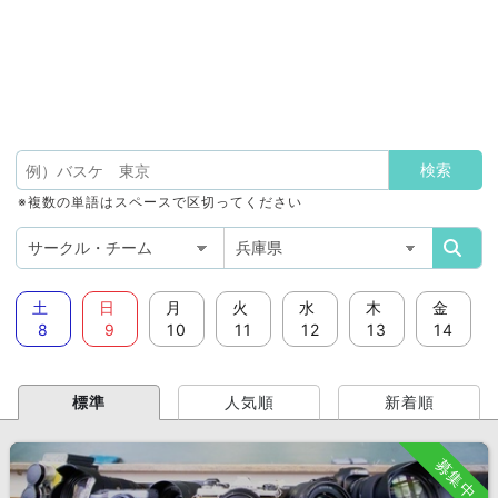
※複数の単語はスペースで区切ってください
土
日
月
火
水
木
金
8
9
10
11
12
13
14
標準
人気順
新着順
募集中