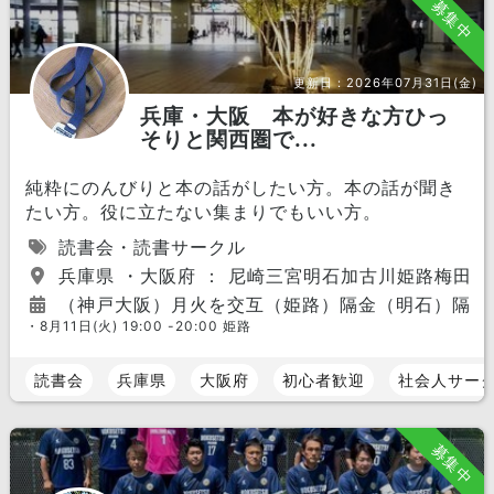
募集中
更新日：
2026年07月31日(金)
兵庫・大阪 本が好きな方ひっ
そりと関西圏で...
純粋にのんびりと本の話がしたい方。本の話が聞き
たい方。役に立たない集まりでもいい方。
読書会・読書サークル
兵庫県 ・大阪府 ： 尼崎三宮明石加古川姫路梅田
（神戸大阪）月火を交互（姫路）隔金（明石）隔水そ
・8月11日(火) 19:00 -20:00 姫路
読書会
兵庫県
大阪府
初心者歓迎
社会人サー
募集中