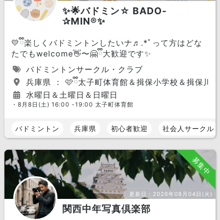
✨🌟バドミン☆ BADO-
✰MIN®✨
💛ྀི楽しくバドミントンしたいナ♬.*ﾟって方はどな
たでもwelcome👋〜🤗ྀི大歓迎です✨
バドミントンサークル・クラブ
兵庫県 ： 🩷ྀི太子町体育館＆揖保小学校＆揖保川
水曜日＆土曜日＆日曜日
・8月8日(土) 16:00 -19:00 太子町体育館
バドミントン
兵庫県
初心者歓迎
社会人サークル
募集中
更新日：
2026年08月04日(火)
関西中年写真倶楽部