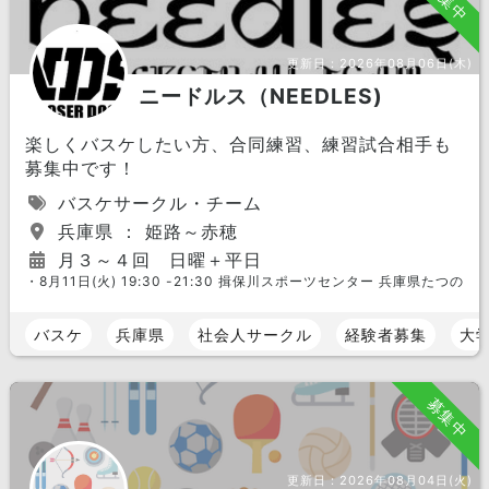
募集中
更新日：
2026年08月06日(木)
ニードルス（NEEDLES)
楽しくバスケしたい方、合同練習、練習試合相手も
募集中です！
バスケサークル・チーム
兵庫県 ： 姫路～赤穂
月３～４回 日曜＋平日
・8月11日(火) 19:30 -21:30 揖保川スポーツセンター 兵庫県たつの市
バスケ
兵庫県
社会人サークル
経験者募集
大
募集中
更新日：
2026年08月04日(火)