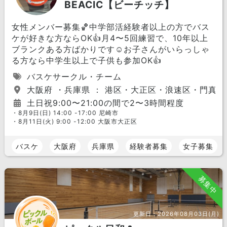
BEACIC【ビーチッチ】
女性メンバー募集🏀中学部活経験者以上の方でバス
ケが好きな方ならOK👍月4〜5回練習で、10年以上
ブランクある方ばかりです☺️お子さんがいらっしゃ
る方なら中学生以上で子供も参加OK👍
バスケサークル・チーム
大阪府 ・兵庫県 ： 港区・大正区・浪速区・門真
土日祝9:00〜21:00の間で2〜3時間程度
・8月9日(日) 14:00 -17:00 尼崎市
・8月11日(火) 9:00 -12:00 大阪市大正区
バスケ
大阪府
兵庫県
経験者募集
女子募集
募集中
更新日：
2026年08月03日(月)