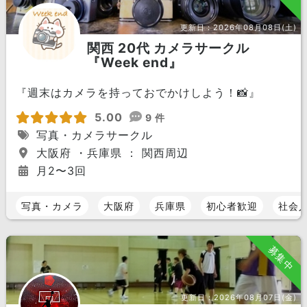
更新日：
2026年08月08日(土)
関西 20代 カメラサークル
『Week end』
『週末はカメラを持っておでかけしよう！📸』
5.00
9 件
写真・カメラサークル
大阪府 ・兵庫県 ： 関西周辺
月2〜3回
写真・カメラ
大阪府
兵庫県
初心者歓迎
社会
募集中
更新日：
2026年08月07日(金)