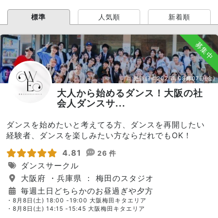
標準
人気順
新着順
募集中
更新日：
2026年08月07日(金)
大人から始めるダンス！大阪の社
会人ダンスサ...
ダンスを始めたいと考えてる方、ダンスを再開したい
経験者、ダンスを楽しみたい方ならだれでもOK！
4.81
26 件
ダンスサークル
大阪府 ・兵庫県 ： 梅田のスタジオ
毎週土日どちらかのお昼過ぎや夕方
・8月8日(土) 18:00 -19:00 大阪梅田キタエリア
・8月8日(土) 14:15 -15:45 大阪梅田キタエリア