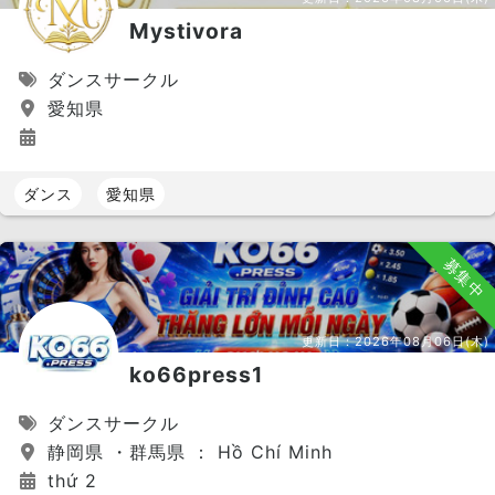
Mystivora
ダンスサークル
愛知県
ダンス
愛知県
募集中
更新日：
2026年08月06日(木)
ko66press1
ダンスサークル
静岡県 ・群馬県 ： Hồ Chí Minh
thứ 2