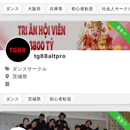
ダンス
大阪府
兵庫県
初心者歓迎
社会人サーク
募集中
更新日：
2026年08月07日(金)
tg88altpro
ダンスサークル
茨城県
ダンス
茨城県
初心者歓迎
募集中