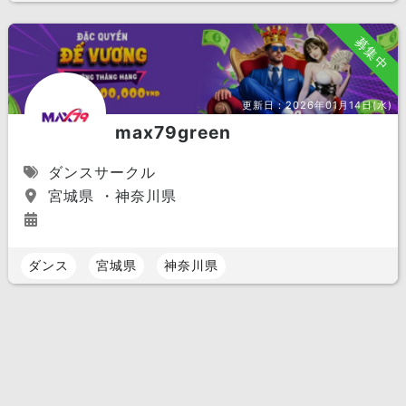
募集中
更新日：
2026年01月14日(水)
max79green
ダンスサークル
宮城県 ・神奈川県
ダンス
宮城県
神奈川県