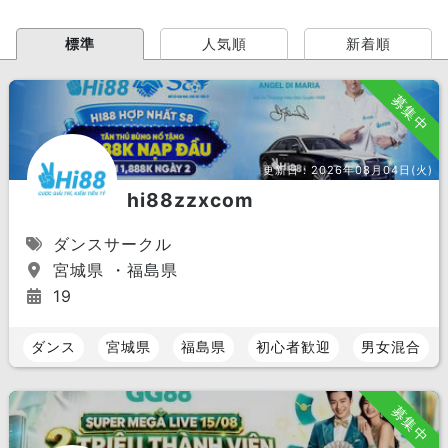
標準
人気順
新着順
募集中
更新日：
2026年08月04日(火)
hi88zzxcom
ダンスサークル
宮城県 ・福島県
19
ダンス
宮城県
福島県
初心者歓迎
男女混合
募集中