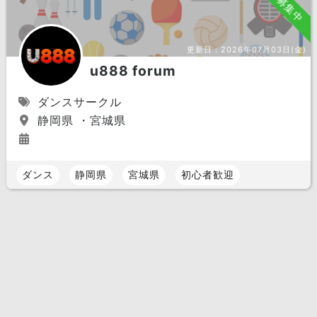
募集中
更新日：
2026年07月03日(金)
u888 forum
ダンスサークル
静岡県 ・宮城県
ダンス
静岡県
宮城県
初心者歓迎