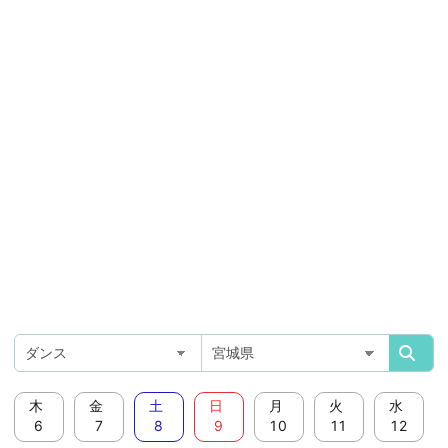
木
金
土
日
月
火
水
6
7
8
9
10
11
12