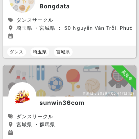
Bongdata
ダンスサークル
埼玉県 ・宮城県 ： 50 Nguyễn Văn Trỗi, Phường 8,
ダンス
埼玉県
宮城県
募集中
更新日：
2026年05月17日(日)
sunwin36com
ダンスサークル
宮城県 ・群馬県