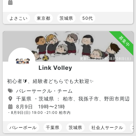
よさこい
東京都
茨城県
50代
募集中
更新日：
2026年08月08日(土)
Link Volley
初心者🔰、経験者どちらでも大歓迎✨
バレーサークル・チーム
千葉県 ・茨城県 ： 柏市、我孫子市、野田市周辺
8月9日 19時〜21時
・8月9日(日) 19:00 -21:00 柏市内
バレーボール
千葉県
茨城県
社会人サークル
2