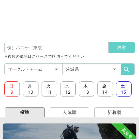
※複数の単語はスペースで区切ってください
日
月
火
水
木
金
土
9
10
11
12
13
14
15
標準
人気順
新着順
募集中