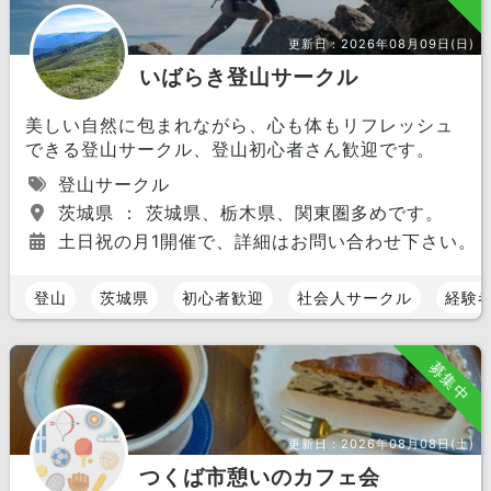
更新日：
2026年08月09日(日)
いばらき登山サークル
美しい自然に包まれながら、心も体もリフレッシュ
できる登山サークル、登山初心者さん歓迎です。
登山サークル
茨城県 ： 茨城県、栃木県、関東圏多めです。
土日祝の月1開催で、詳細はお問い合わせ下さい。
登山
茨城県
初心者歓迎
社会人サークル
経験
募集中
更新日：
2026年08月08日(土)
つくば市憩いのカフェ会