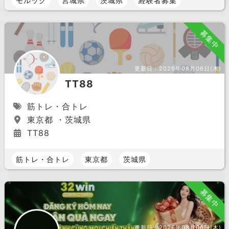
モルック
宮城県
茨城県
経験者募集
募集中
更新日：
2026年08月06日(木)
TT88
筋トレ・合トレ
東京都 ・茨城県
TT88
筋トレ・合トレ
東京都
茨城県
募集中
更新日：
2026年08月06日(木)