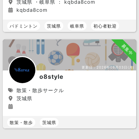
茨城県 ・岐阜県 ： kqbda8com
kqbda8com
バドミントン
茨城県
岐阜県
初心者歓迎
募集中
更新日：
2026年08月03日(月)
o8style
散策・散歩サークル
茨城県
散策・散歩
茨城県