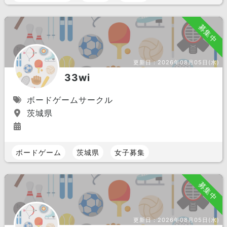
募集中
更新日：
2026年08月05日(水)
33wi
ボードゲームサークル
茨城県
ボードゲーム
茨城県
女子募集
募集中
更新日：
2026年08月05日(水)