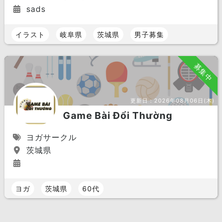
sads
イラスト
岐阜県
茨城県
男子募集
募集中
更新日：
2026年08月06日(木)
Game Bài Đổi Thường
ヨガサークル
茨城県
ヨガ
茨城県
60代