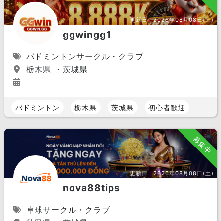
更新日：
2026年08月08日(土)
ggwingg1
バドミントンサークル・クラブ
栃木県 ・茨城県
バドミントン
栃木県
茨城県
初心者歓迎
募集中
更新日：
2026年08月08日(土)
nova88tips
卓球サークル・クラブ