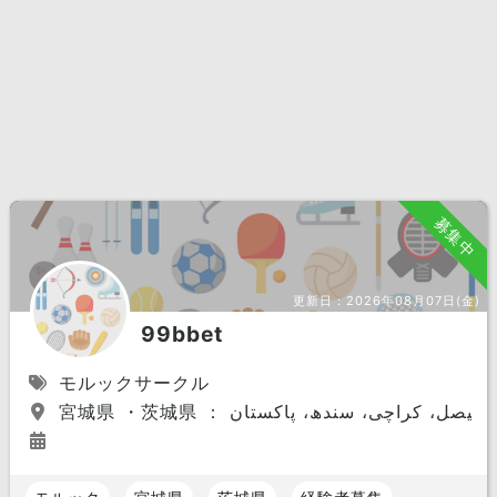
募集中
更新日：
2026年08月07日(金)
99bbet
モルックサークル