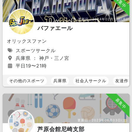
募集中
更新日：
2024年02月12日(月)
バファエール
オリックスファン
スポーツサークル
兵庫県 ： 神戸・三ノ宮
平日19〜21時
その他のスポーツ
兵庫県
社会人サークル
友達作
募集中
更新日：
2023年06月03日(土)
芦原会館尼崎支部