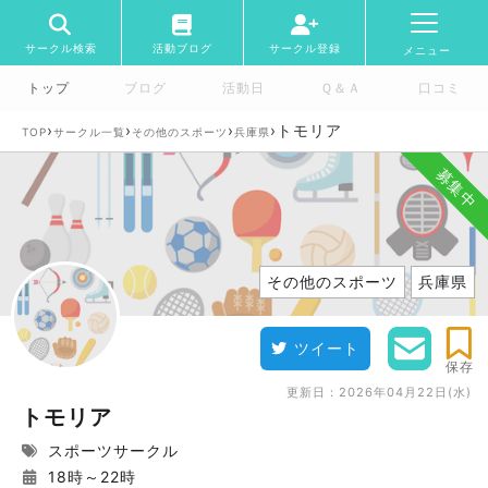
サークル検索
活動ブログ
サークル登録
メニュー
トップ
ブログ
活動日
Ｑ＆Ａ
口コミ
›
›
›
›
トモリア
TOP
サークル一覧
その他のスポーツ
兵庫県
募集中
その他のスポーツ
兵庫県
ツイート
保存
更新日：
2026年04月22日(水)
トモリア
スポーツサークル
18時～22時