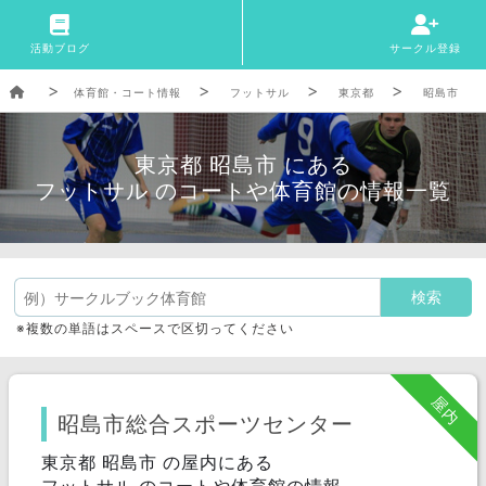
活動ブログ
サークル登録
体育館・コート情報
フットサル
東京都
昭島市
東京都 昭島市 にある
フットサル のコートや体育館の情報一覧
※複数の単語はスペースで区切ってください
屋内
昭島市総合スポーツセンター
東京都 昭島市 の屋内にある