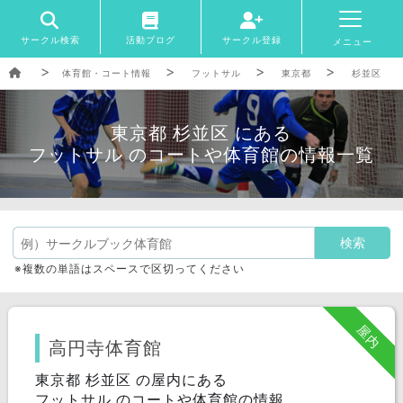
サークル検索
活動ブログ
サークル登録
メニュー
体育館・コート情報
フットサル
東京都
杉並区
東京都 杉並区 にある
フットサル のコートや体育館の情報一覧
※複数の単語はスペースで区切ってください
屋内
高円寺体育館
東京都 杉並区 の屋内にある
フットサル のコートや体育館の情報