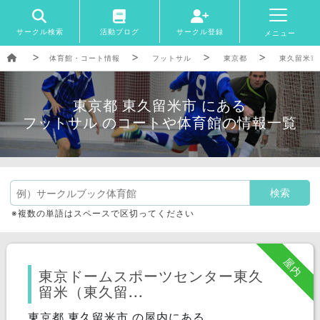
サークル検索
活動ブログ
サークル登録
メニュー
体育館・コート情報
フットサル
東京都
東久留米市
東京都 東久留米市 にある
フットサル のコートや体育館の情報一覧
※複数の単語はスペースで区切ってください
屋内
東京ドームスポーツセンター東久
留米（東久留...
東京都 東久留米市 の屋内にある