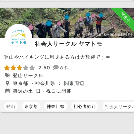
募集中
更新日：
2025年09月01日(月)
社会人サークル ヤマトモ
登山やハイキングに興味ある方は大歓迎です🙌
2.50
8 件
登山サークル
東京都 ・神奈川県 ： 関東周辺
毎週の土･日・祝日に開催
登山
東京都
神奈川県
初心者歓迎
社会人サーク