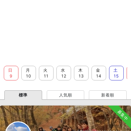
日
月
火
水
木
金
土
9
10
11
12
13
14
15
標準
人気順
新着順
募集中