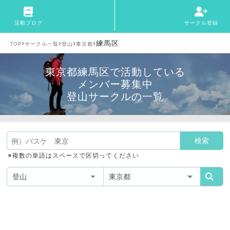
活動ブログ
サークル登録
›
›
›
›
練馬区
TOP
サークル一覧
登山
東京都
東京都練馬区で活動している
メンバー募集中
登山サークルの一覧
※複数の単語はスペースで区切ってください