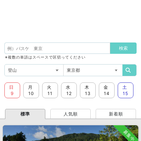
※複数の単語はスペースで区切ってください
日
月
火
水
木
金
土
9
10
11
12
13
14
15
標準
人気順
新着順
募集中