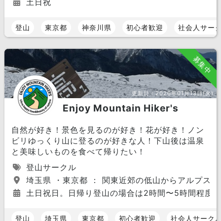
土日祝
登山
東京都
神奈川県
初心者歓迎
社会人サー
募集中
更新日：
2026年01月13日(火)
Enjoy Mountain Hiker's
自然が好き！景色を見るのが好き！花が好き！ノン
ビリゆっくり山に登るのが好きな人！下山後は温泉
と美味しいものを食べて帰りたい！
登山サークル
埼玉県 ・東京都 ： 関東近郊の低山からアルプスや
土日祝日。日帰り登山の場合は2時間〜5時間程度。
登山
埼玉県
東京都
初心者歓迎
社会人サーク