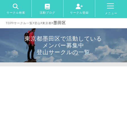
サークル検索
活動ブログ
サークル登録
メニュー
›
›
›
›
墨田区
TOP
サークル一覧
登山
東京都
東京都墨田区で活動している
メンバー募集中
登山サークルの一覧