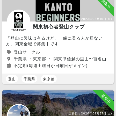
募集中
更新日：
2023年05月19日(金)
関東初心者登山クラブ
「登山に興味は有るけど、一緒に登る人が居ない
方」関東全域で募集中です
登山サークル
千葉県 ・東京都 ： 関東甲信越の里山〜百名山
不定期(毎週土曜日か日曜日がメイン)
登山
千葉県
東京都
募集中
更新日：
2026年02月21日(土)