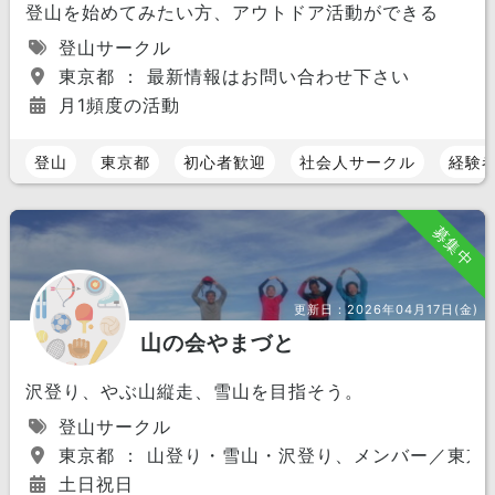
登山を始めてみたい方、アウトドア活動ができる
登山サークル
東京都 ： 最新情報はお問い合わせ下さい
月1頻度の活動
登山
東京都
初心者歓迎
社会人サークル
経験
募集中
更新日：
2026年04月17日(金)
山の会やまづと
沢登り、やぶ山縦走、雪山を目指そう。
登山サークル
東京都 ： 山登り・雪山・沢登り、メンバー／東京
土日祝日