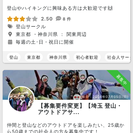
登山やハイキングに興味ある方は大歓迎です🙌
2.50
8 件
登山サークル
東京都 ・神奈川県 ： 関東周辺
毎週の土･日・祝日に開催
登山
東京都
神奈川県
初心者歓迎
社会人サー
募集中
更新日：
2026年07月05日(日)
【募集要件変更】【埼玉 登山・
アウトドアサ...
仲間と登山などのアウトドアを楽しみたい、25歳か
ら50歳までの社会人の方を募集中です！