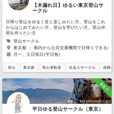
【木漏れ日】ゆるい東京登山サ
ークル
日帰り登山をゆるく皆と楽しみたい方、登山をこれ
からはじめてみたい方、登山を学びたい方、登山仲
間を作りたい方
登山サークル
東京都 ： 都内から公共交通機関で日帰りできる山
月一、土日祝日(平日無)
登山
東京都
初心者歓迎
社会人サークル
経験
募集中
更新日：
2023年12月26日(火)
平日ゆる登山サークル（東京）