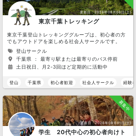
更新日：
2026年08月08日(土)
東京千葉トレッキング
東京千葉登山トレッキンググループは、初心者の方
でもアウトドアを楽しめる社会人サークルです。
登山サークル
千葉県 ： 最寄り駅または最寄りのバス停前
土日祝日、月2-3回ほど定期的に活動中
登山
千葉県
初心者歓迎
社会人サークル
経験
募集中
更新日：
2026年08月01日(土)
学生 20代中心の初心者向けト