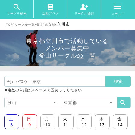
サークル検索
活動ブログ
サークル登録
メニュー
›
›
›
›
立川市
TOP
サークル一覧
登山
東京都
東京都立川市で活動している
メンバー募集中
登山サークルの一覧
※複数の単語はスペースで区切ってください
土
日
月
火
水
木
金
8
9
10
11
12
13
14