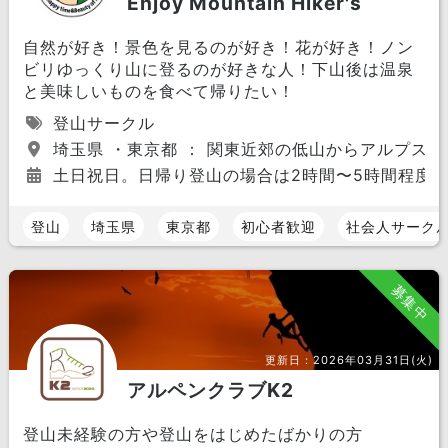
Enjoy Mountain Hiker's
自然が好き！景色を見るのが好き！花が好き！ノン
ビリゆっくり山に登るのが好きな人！下山後は温泉
と美味しいものを食べて帰りたい！
登山サークル
埼玉県 ・東京都 ： 関東近郊の低山からアルプスや
土日祝日。日帰り登山の場合は2時間〜5時間程度。
登山
埼玉県
東京都
初心者歓迎
社会人サーク
募集中
更新日：
2026年03月31日(火)
アルペンクラブK2
登山未経験の方や登山をはじめたばかりの方