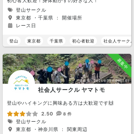
初心者大歓迎！身体動かすの好きな人！
登山サークル
東京都 ・千葉県 ： 開催場所
レース日
登山
東京都
千葉県
初心者歓迎
社会人サーク
募集中
更新日：
2025年09月01日(月)
社会人サークル ヤマトモ
登山やハイキングに興味ある方は大歓迎です🙌
2.50
8 件
登山サークル
東京都 ・神奈川県 ： 関東周辺