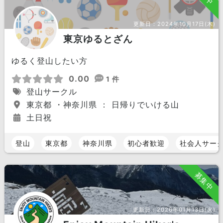
更新日：
2024年10月17日(木)
東京ゆるとざん
ゆるく登山したい方
0.00
1 件
登山サークル
東京都 ・神奈川県 ： 日帰りでいける山
土日祝
登山
東京都
神奈川県
初心者歓迎
社会人サー
募集中
更新日：
2026年01月13日(火)