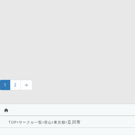
1
2
→
›
›
›
›
立川市
TOP
サークル一覧
登山
東京都