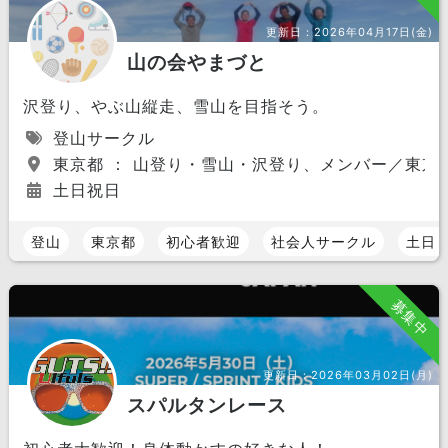
更新日：
2026年04月17日(金)
山の会やまづと
沢登り、やぶ山縦走、雪山を目指そう。
登山サークル
東京都 ： 山登り・雪山・沢登り、メンバー／東京
土日祝日
登山
東京都
初心者歓迎
社会人サークル
土日
募集中
更新日：
2026年03月02日(月)
スパルタンレース