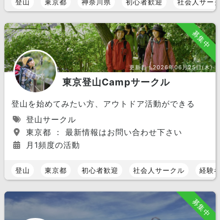
登山
東京都
神奈川県
初心者歓迎
社会人サー
募集中
更新日：
2026年06月25日(木)
東京登山Campサークル
登山を始めてみたい方、アウトドア活動ができる
登山サークル
東京都 ： 最新情報はお問い合わせ下さい
月1頻度の活動
登山
東京都
初心者歓迎
社会人サークル
経験
募集中