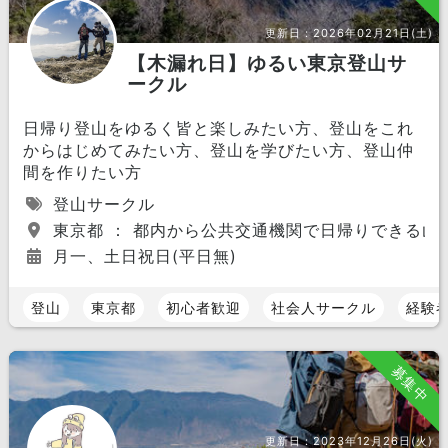
更新日：
2026年02月21日(土)
【木漏れ日】ゆるい東京登山サ
ークル
日帰り登山をゆるく皆と楽しみたい方、登山をこれ
からはじめてみたい方、登山を学びたい方、登山仲
間を作りたい方
登山サークル
東京都 ： 都内から公共交通機関で日帰りできる山
月一、土日祝日(平日無)
登山
東京都
初心者歓迎
社会人サークル
経験
募集中
更新日：
2023年12月26日(火)