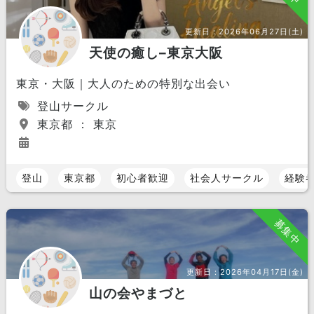
更新日：
2026年06月27日(土)
天使の癒し–東京大阪
東京・大阪｜大人のための特別な出会い
登山サークル
東京都 ： 東京
登山
東京都
初心者歓迎
社会人サークル
経験
募集中
更新日：
2026年04月17日(金)
山の会やまづと