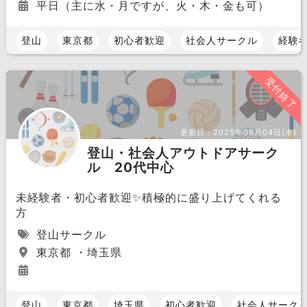
平日（主に水・月ですが、火・木・金も可）
登山
東京都
初心者歓迎
社会人サークル
経験
受付終了
更新日：
2025年06月04日(水)
登山・社会人アウトドアサーク
ル 20代中心
未経験者・初心者歓迎✨積極的に盛り上げてくれる
方
登山サークル
東京都 ・埼玉県
登山
東京都
埼玉県
初心者歓迎
社会人サーク