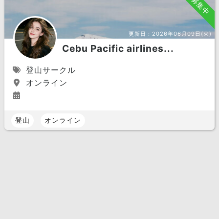
募集中
更新日：
2026年06月09日(火)
Cebu Pacific airlines...
登山サークル
オンライン
登山
オンライン