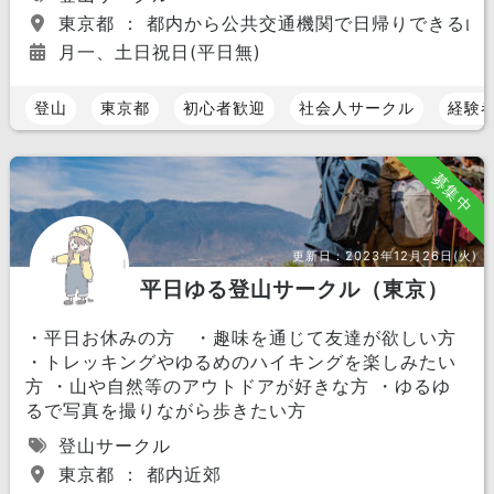
東京都 ： 都内から公共交通機関で日帰りできる山
月一、土日祝日(平日無)
登山
東京都
初心者歓迎
社会人サークル
経験
募集中
更新日：
2023年12月26日(火)
平日ゆる登山サークル（東京）
・平日お休みの方 ・趣味を通じて友達が欲しい方
・トレッキングやゆるめのハイキングを楽しみたい
方 ・山や自然等のアウトドアが好きな方 ・ゆるゆ
るで写真を撮りながら歩きたい方
登山サークル
東京都 ： 都内近郊