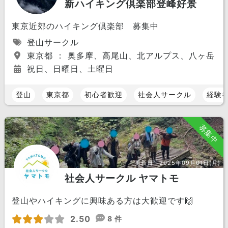
新ハイキング倶楽部登峰好景
東京近郊のハイキング倶楽部 募集中
登山サークル
東京都 ： 奥多摩、高尾山、北アルプス、八ヶ岳
祝日、日曜日、土曜日
登山
東京都
初心者歓迎
社会人サークル
経験
募集中
更新日：
2025年09月01日(月)
社会人サークル ヤマトモ
登山やハイキングに興味ある方は大歓迎です🙌
2.50
8 件