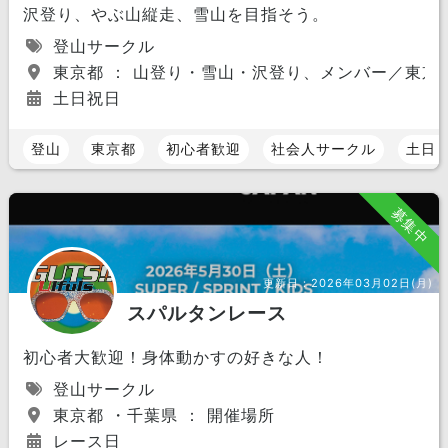
沢登り、やぶ山縦走、雪山を目指そう。
登山サークル
東京都 ： 山登り・雪山・沢登り、メンバー／東京
土日祝日
登山
東京都
初心者歓迎
社会人サークル
土日
募集中
更新日：
2026年03月02日(月)
スパルタンレース
初心者大歓迎！身体動かすの好きな人！
登山サークル
東京都 ・千葉県 ： 開催場所
レース日