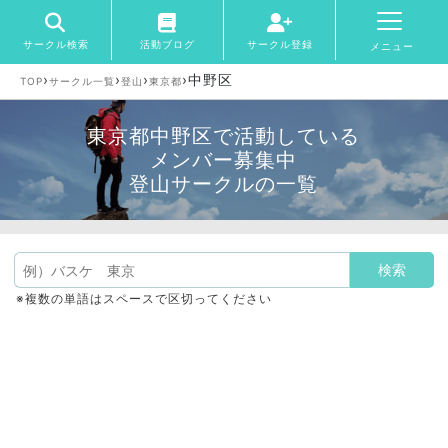
サークル検索
活動ブログ
サークル登録
メニュー
›
›
›
›
中野区
TOP
サークル一覧
登山
東京都
東京都中野区で活動している
メンバー募集中
登山サークルの一覧
※複数の単語はスペースで区切ってください