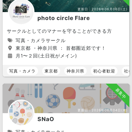
更新日：
2026年06月06日(土)
photo circle Flare
サークルとしてのマナーを守ることができる方
写真・カメラサークル
東京都 ・神奈川県 ： 首都圏近郊です！
月1〜２回(土日祝がメイン)
写真・カメラ
東京都
神奈川県
初心者歓迎
社
募集中
更新日：
2026年06月04日(木)
SNaO