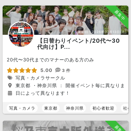
募集中
更新日：
2026年07月13日(月)
【日替わりイベント/20代〜30
代向け】P...
20代〜30代までのマナーのある方のみ
5.00
3 件
写真・カメラサークル
東京都 ・神奈川県 ： 開催イベント毎に異なりま
日によって異なります！
写真・カメラ
東京都
神奈川県
初心者歓迎
社
募集中