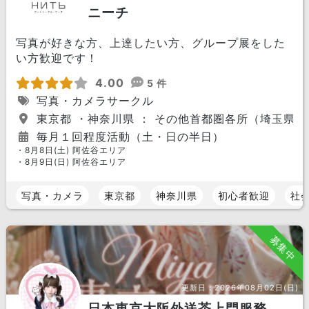
ニーチ
写真が好きな方、上達したい方、グループ展をした
い方歓迎です！
4.00
5 件
写真・カメラサークル
東京都 ・神奈川県 ： その他首都圏各所（埼玉県
毎月１回程度活動（土・日の半日）
・8月8日(土) 阿佐谷エリア
・8月9日(日) 阿佐谷エリア
写真・カメラ
東京都
神奈川県
初心者歓迎
社
募集中
更新日：
2026年08月02日(日)
日本東京大阪外送茶上門服務