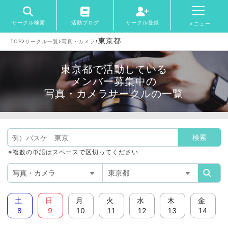
サークル検索
活動ブログ
サークル登録
メニュー
›
›
›
東京都
TOP
サークル一覧
写真・カメラ
東京都で活動している
メンバー募集中の
写真・カメラサークルの一覧
※複数の単語はスペースで区切ってください
土
日
月
火
水
木
金
8
9
10
11
12
13
14