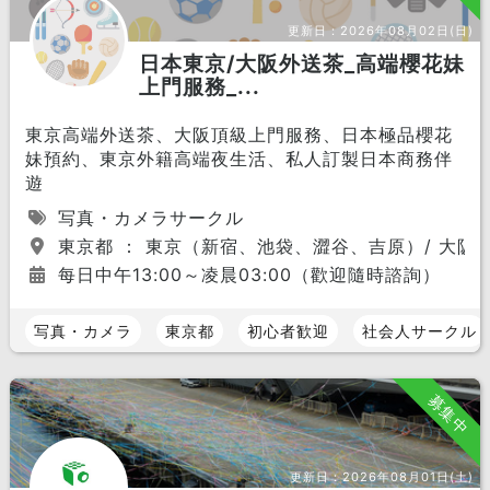
更新日：
2026年08月02日(日)
日本東京/大阪外送茶_高端櫻花妹
上門服務_...
東京高端外送茶、大阪頂級上門服務、日本極品櫻花
妹預約、東京外籍高端夜生活、私人訂製日本商務伴
遊
写真・カメラサークル
東京都 ： 東京（新宿、池袋、澀谷、吉原）/ 大
每日中午13:00～凌晨03:00（歡迎隨時諮詢）
写真・カメラ
東京都
初心者歓迎
社会人サークル
募集中
更新日：
2026年08月01日(土)