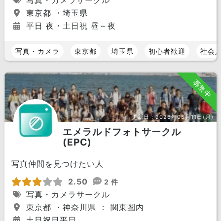
写真・カメラサークル
東京都 ・埼玉県
平日 夜・土日祝 昼～夜
写真・カメラ
東京都
埼玉県
初心者歓迎
社会
募集中
更新日：
2026年05月11日(月)
エメラルドフォトサークル
(EPC)
写真仲間を見つけたい人
2.50
2 件
写真・カメラサークル
東京都 ・神奈川県 ： 関東圏内
土日祝日平日