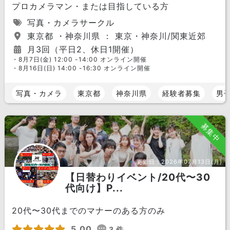
プロカメラマン・または目指している方
写真・カメラサークル
東京都 ・神奈川県 ： 東京・神奈川/関東近郊
月3回（平日2、休日1開催）
・8月7日(金) 12:00 -14:00 オンライン開催
・8月16日(日) 14:00 -16:30 オンライン開催
写真・カメラ
東京都
神奈川県
経験者募集
男
募集中
更新日：
2026年07月13日(月)
【日替わりイベント/20代〜30
代向け】P...
20代〜30代までのマナーのある方のみ
5.00
3 件