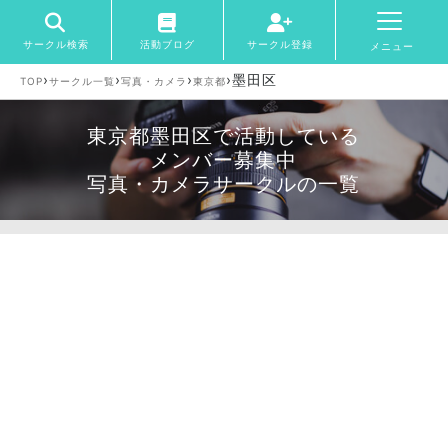
サークル検索
活動ブログ
サークル登録
メニュー
›
›
›
›
墨田区
TOP
サークル一覧
写真・カメラ
東京都
東京都墨田区で活動している
メンバー募集中
写真・カメラサークルの一覧