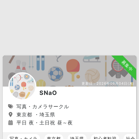
募集中
更新日：
2026年06月04日(木)
SNaO
写真・カメラサークル
東京都 ・埼玉県
平日 夜・土日祝 昼～夜
写真・カメラ
東京都
埼玉県
初心者歓迎
社会