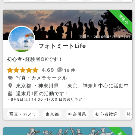
募集中
更新日：
2026年06月23日(火)
フォトミートLife
初心者•経験者OKです！
4.69
16 件
写真・カメラサークル
東京都 ・神奈川県 ： 東京、神奈川中心に活動中
週末月1回の活動です！
・8月8日(土) 14:00 -17:00 日吉辺り予定
写真・カメラ
東京都
神奈川県
初心者歓迎
社