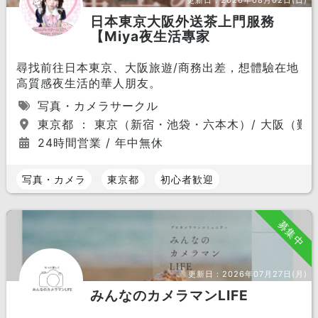
更新日：
2026年08月02日(日)
日本東京大阪外送茶上門服務
【Miya夜生活專家
尋找前往日本東京、大阪旅遊/商務出差，想體驗在地
高質感夜生活的華人朋友。
写真・カメラサークル
東京都 ： 東京（新宿・池袋・六本木）/ 大阪（難
24時間営業 / 年中無休
写真・カメラ
東京都
初心者歓迎
募集中
更新日：
2026年07月27日(月)
みんなのカメラマンLIFE