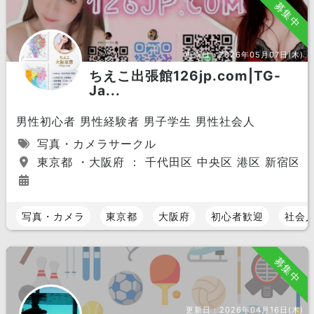
募集中
更新日：
2026年05月07日(木)
ちえこ出張館126jp.com|TG-
Ja...
男性初心者 男性経験者 男子学生 男性社会人
写真・カメラサークル
東京都 ・大阪府 ： 千代田区 中央区 港区 新宿区 
写真・カメラ
東京都
大阪府
初心者歓迎
社会
募集中
更新日：
2026年04月16日(木)