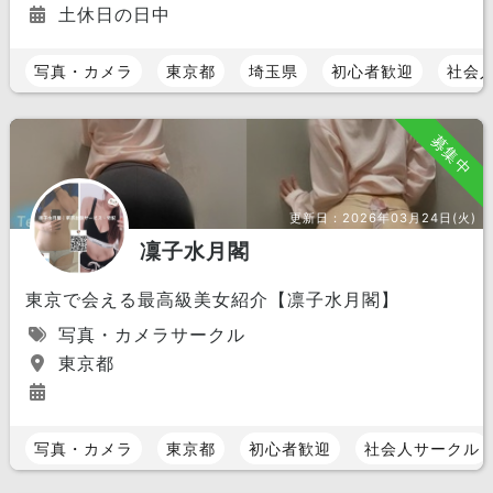
土休日の日中
写真・カメラ
東京都
埼玉県
初心者歓迎
社会
募集中
更新日：
2026年03月24日(火)
凜子水月閣
東京で会える最高級美女紹介【凛子水月閣】
写真・カメラサークル
東京都
写真・カメラ
東京都
初心者歓迎
社会人サークル