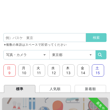
※複数の単語はスペースで区切ってください
日
月
火
水
木
金
土
9
10
11
12
13
14
15
標準
人気順
新着順
募集中