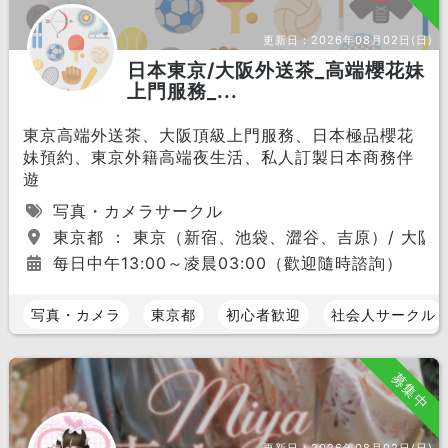
更新日：
2026年08月02日(日)
日本東京/大阪外送茶_高端櫻花妹
上門服務_...
東京高端外送茶、大阪頂級上門服務、日本極品櫻花
妹預約、東京外籍高端夜生活、私人訂製日本商務伴
遊
写真・カメラサークル
東京都 ： 東京（新宿、池袋、澀谷、吉原）/ 大
每日中午13:00～凌晨03:00（歡迎隨時諮詢）
写真・カメラ
東京都
初心者歓迎
社会人サークル
募集中