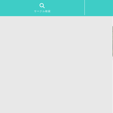
サークル検索