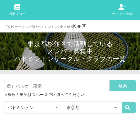
活動ブログ
サークル登録
›
›
›
›
杉並区
TOP
サークル一覧
バドミントン
東京都
東京都杉並区で活動している
メンバー募集中
バドミントンサークル・クラブの一覧
※複数の単語はスペースで区切ってください