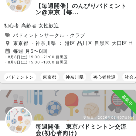
【毎週開催】のんびりバドミント
ン@東京【毎...
初心者 高齢者 女性歓迎
バドミントンサークル・クラブ
東京都 ・神奈川県 ： 港区 品川区 目黒区 大田区 
毎週 月6〜8回
・8月8日(土) 19:00 -21:00 目黒区
・8月8日(土) 15:00 -18:00 目黒区
バドミントン
東京都
神奈川県
初心者歓迎
社会
募集中
更新日：
2026年08月07日(金)
毎週開催 東京バドミントン交流
会(初心者向け)