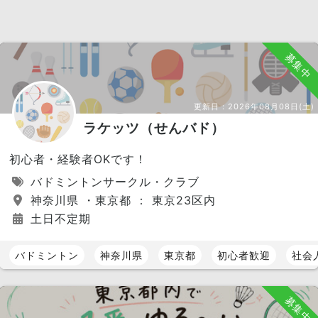
募集中
更新日：
2026年08月08日(土)
ラケッツ（せんバド）
初心者・経験者OKです！
バドミントンサークル・クラブ
神奈川県 ・東京都 ： 東京23区内
土日不定期
バドミントン
神奈川県
東京都
初心者歓迎
社会
募集中