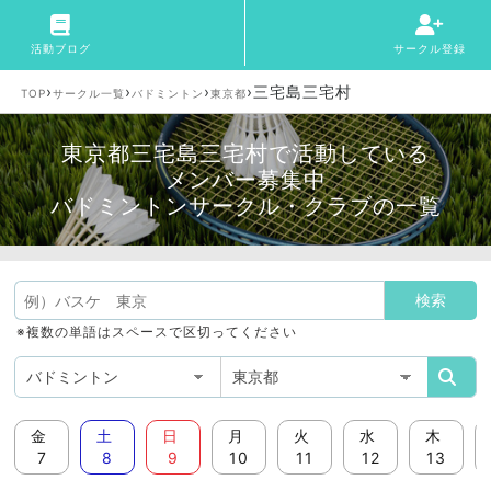
活動ブログ
サークル登録
›
›
›
›
三宅島三宅村
TOP
サークル一覧
バドミントン
東京都
東京都三宅島三宅村で活動している
メンバー募集中
バドミントンサークル・クラブの一覧
※複数の単語はスペースで区切ってください
金
土
日
月
火
水
木
7
8
9
10
11
12
13