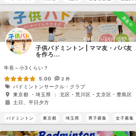
募集中
更新日：
2026年07月08日(水)
子供バドミントン | ママ友・パパ友
を作ろ...
年長～小3くらい？
5.00
2 件
バドミントンサークル・クラブ
東京都 ・埼玉県 ： 北区・荒川区・文京区・豊島区
土日、平日夕方
バドミントン
東京都
埼玉県
男子募集
女子募集