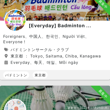
募集中
更新日：
2026年06月26日(金)
[Everyday] Badminton ...
Foreigners、中国人、한국인、Người Việt、
Everyone！
バドミントンサークル・クラブ
東京都 ： Tokyo, Saitama, Chiba, Kanagawa
Everyday、每天、매일、Mỗi ngày
バドミントン
東京都
募集中
更新日：
2025年07月21日(月)