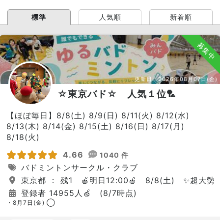
標準
人気順
新着順
募集中
更新日：
2026年08月07日(金)
☆東京バド☆ 人気１位🏸
【ほぼ毎日】8/8(土) 8/9(日) 8/11(火) 8/12(水)
8/13(木) 8/14(金) 8/15(土) 8/16(日) 8/17(月)
8/18(火)
4.66
1040 件
バドミントンサークル・クラブ
東京都 ： 残1 🍎明日12:00🍎 8/8(土) ✨超大
登録者 14955人🍏 (8/7時点)
・8月7日(金) ◯