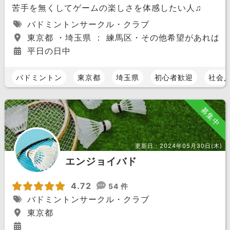
苦手を無くしてゲームの楽しさを体感したい人♫
バドミントンサークル・クラブ
東京都 ・埼玉県 ： 練馬区・その他希望があれば
平日の日中
バドミントン
東京都
埼玉県
初心者歓迎
社会
募集中
更新日：
2024年05月30日(木)
エンジョイバド
4.72
54 件
バドミントンサークル・クラブ
東京都