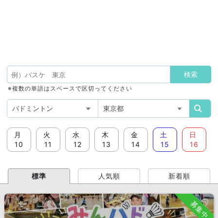
※複数の単語はスペースで区切ってください
月
火
水
木
金
土
日
10
11
12
13
14
15
16
標準
人気順
新着順
募集中