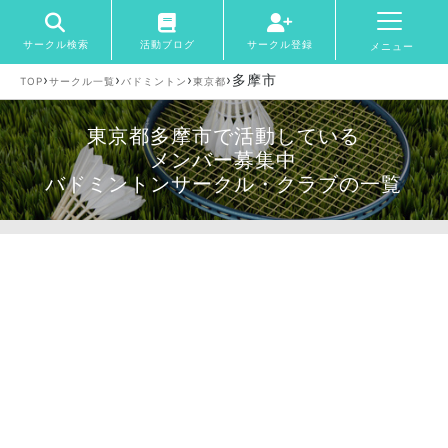
サークル検索
活動ブログ
サークル登録
メニュー
›
›
›
›
多摩市
TOP
サークル一覧
バドミントン
東京都
東京都多摩市で活動している
メンバー募集中
バドミントンサークル・クラブの一覧