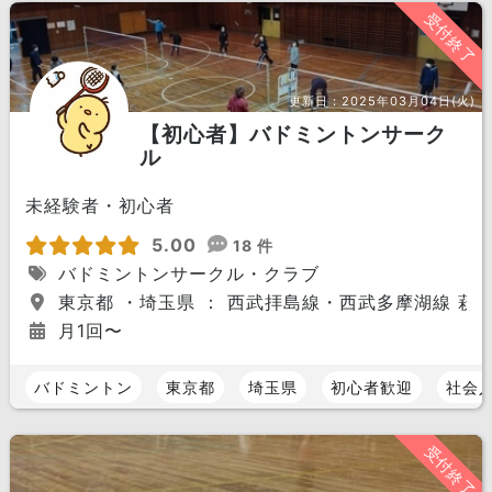
受付終了
更新日：
2025年03月04日(火)
【初心者】バドミントンサーク
ル
未経験者・初心者
5.00
18 件
バドミントンサークル・クラブ
東京都 ・埼玉県 ： 西武拝島線・西武多摩湖線 萩山
月1回〜
バドミントン
東京都
埼玉県
初心者歓迎
社会
受付終了