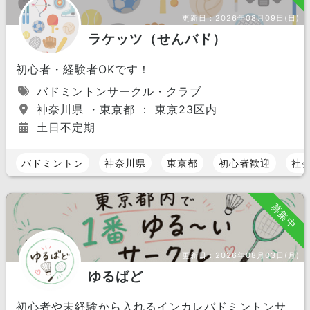
更新日：
2026年08月09日(日)
ラケッツ（せんバド）
初心者・経験者OKです！
バドミントンサークル・クラブ
神奈川県 ・東京都 ： 東京23区内
土日不定期
バドミントン
神奈川県
東京都
初心者歓迎
社
募集中
更新日：
2026年08月03日(月)
ゆるばど
初心者や未経験から入れるインカレバドミントンサ