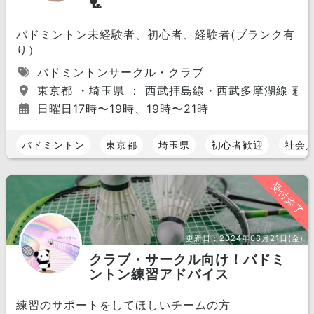
🏸
バドミントン未経験者、初心者、経験者(ブランク有
り）
バドミントンサークル・クラブ
東京都 ・埼玉県 ： 西武拝島線・西武多摩湖線 萩山
日曜日17時〜19時、19時〜21時
バドミントン
東京都
埼玉県
初心者歓迎
社会
受付終了
更新日：
2024年06月21日(金)
クラブ・サークル向け！バドミ
ントン練習アドバイス
練習のサポートをしてほしいチームの方