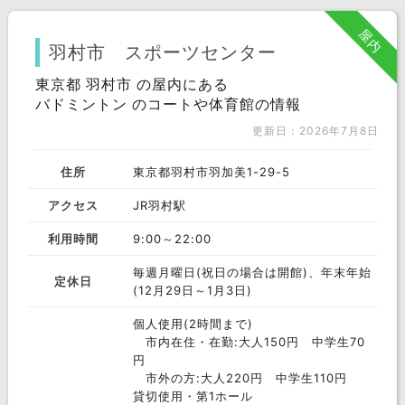
北区
足立区
新宿区
屋内
練馬区
港区
江東区
羽村市 スポーツセンター
府中市
東京都 羽村市 の屋内にある
渋谷区
品川区
バドミントン のコートや体育館の情報
文京区
千代田区
三鷹市
更新日：2026年7月8日
目黒区
八王子市
調布市
住所
東京都羽村市羽加美1-29-5
大田区
板橋区
杉並区
アクセス
JR羽村駅
中央区
世田谷区
町田市
利用時間
9:00～22:00
中野区
墨田区
豊島区
毎週月曜日(祝日の場合は開館)、年末年始
定休日
(12月29日～1月3日)
西東京市
福生市
稲城市
個人使用(2時間まで)
台東区
清瀬市
江戸川区
市内在住・在勤:大人150円 中学生70
円
荒川区
武蔵野市
立川市
市外の方:大人220円 中学生110円
貸切使用・第1ホール