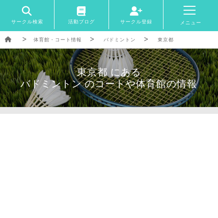
サークル検索
活動ブログ
サークル登録
メニュー
体育館・コート情報
バドミントン
東京都
東京都 にある
バドミントン のコートや体育館の情報