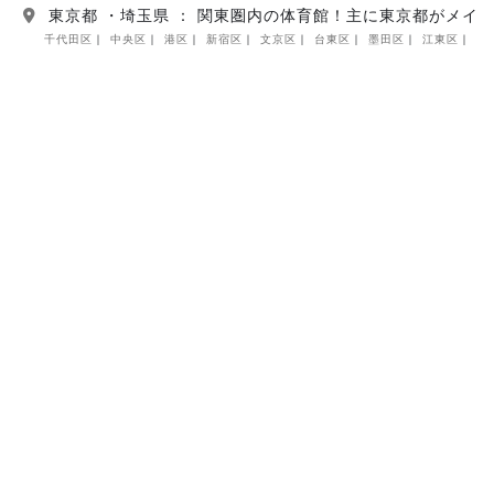
東京都 ・埼玉県 ： 関東圏内の体育館！主に東京都がメイ
千代田区
中央区
港区
新宿区
文京区
台東区
墨田区
江東区
品