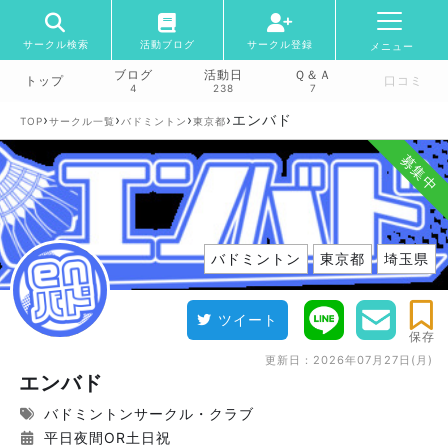
サークル検索
活動ブログ
サークル登録
メニュー
ブログ
活動日
Ｑ＆Ａ
トップ
口コミ
4
238
7
›
›
›
›
エンバド
TOP
サークル一覧
バドミントン
東京都
募集中
バドミントン
東京都
埼玉県
ツイート
保存
更新日：
2026年07月27日(月)
エンバド
バドミントンサークル・クラブ
平日夜間OR土日祝