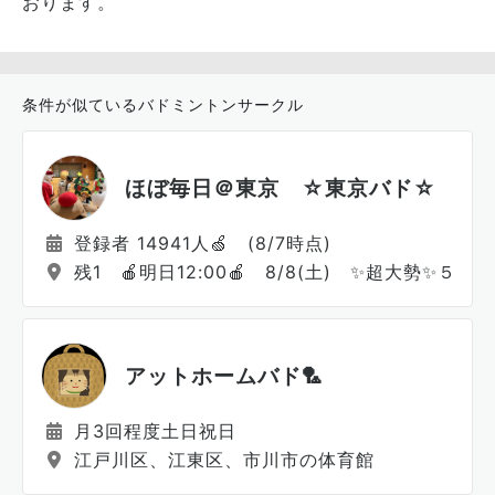
おります。
条件が似ているバドミントンサークル
ほぼ毎日＠東京 ☆東京バド☆
登録者 14941人🍏 (8/7時点)
残1 🍎明日12:00🍎 8/8(土) ✨超大勢✨５時間
アットホームバド🏸
月3回程度土日祝日
江戸川区、江東区、市川市の体育館