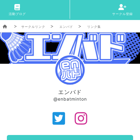
活動ブログ
サークル登録
サークルリンク
エンバド
リンク集
エンバド
@enbatminton