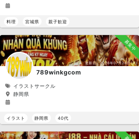
奈良県
三重県
滋賀県
料理
宮城県
親子歓迎
和歌山県
中国 エリア
募集中
岡山県
島根県
鳥取県
広島県
山口県
更新日：
2026年07月28日(火)
四国 エリア
789winkgcom
愛媛県
香川県
徳島県
イラストサークル
高知県
静岡県
九州 エリア
福岡県
長崎県
熊本県
イラスト
静岡県
40代
大分県
佐賀県
宮崎県
鹿児島県
沖縄県