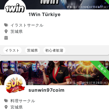
東北 エリア
更新日：
2026年07月28日(火)
宮城県
秋田県
福島県
1Win Türkiye
岩手県
山形県
青森県
イラストサークル
茨城県
関東 エリア
東京都
神奈川県
千葉県
埼玉県
茨城県
群馬県
イラスト
茨城県
初心者歓迎
栃木県
募集中
中部 エリア
愛知県
静岡県
岐阜県
更新日：
2026年07月28日(火)
長野県
山梨県
石川県
sunwin97coim
福井県
富山県
新潟県
料理サークル
近畿 エリア
宮城県
大阪府
京都府
兵庫県