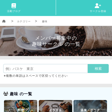
活動ブログ
サークル登録
カテゴリー
趣味
メンバー募集中の
趣味サークル の一覧
※複数の単語はスペースで区切ってください
趣味 の一覧
料理
イラスト
温泉・サウナ