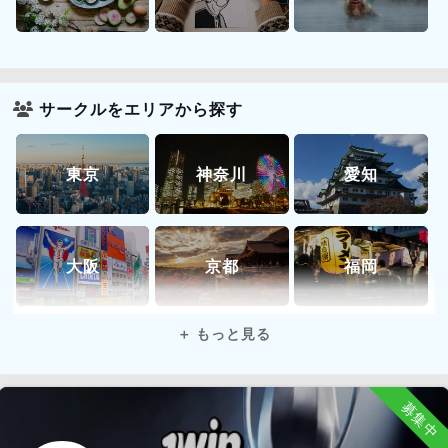
サークルをエリアから探す
東京
神奈川
愛知
大阪
京都
福岡
全国
オンライン
募集中
北海道 エリア
北海道