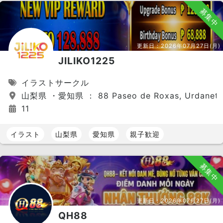
募集中
更新日：
2026年07月27日(月)
JILIKO1225
イラストサークル
山梨県 ・愛知県 ： 88 Paseo de Roxas, Urdaneta Vill
11
イラスト
山梨県
愛知県
親子歓迎
募集中
更新日：
2026年07月27日(月)
QH88