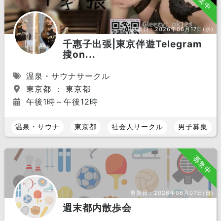
募集中
更新日：
2026年06月17日(水)
千惠子出張|東京伴遊Telegram
搜on...
温泉・サウナサークル
東京都 ： 東京都
午後1時～午後12時
温泉・サウナ
東京都
社会人サークル
男子募集
募集中
更新日：
2026年06月07日(日)
週末都内散歩会