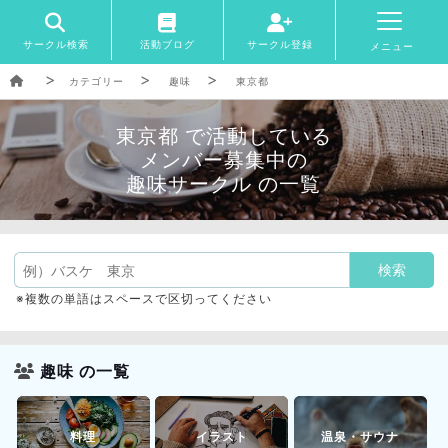
サークル検索
活動ブログ
サークル登録
メニュー
カテゴリー
趣味
東京都
東京都 で活動している
メンバー募集中の
趣味サークル の一覧
※複数の単語はスペースで区切ってください
趣味 の一覧
料理
イラスト
温泉・サウナ