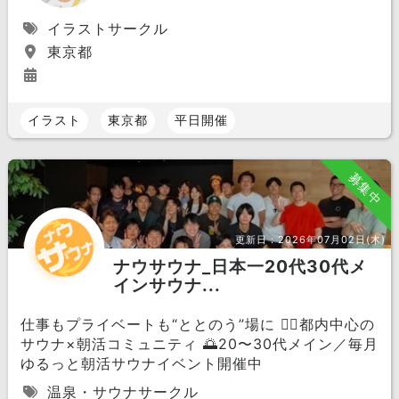
イラストサークル
東京都
イラスト
東京都
平日開催
募集中
更新日：
2026年07月02日(木)
ナウサウナ_日本一20代30代メ
インサウナ...
仕事もプライベートも“ととのう”場に 🧖‍♂️都内中心の
サウナ×朝活コミュニティ 🌅20〜30代メイン／毎月
ゆるっと朝活サウナイベント開催中
温泉・サウナサークル