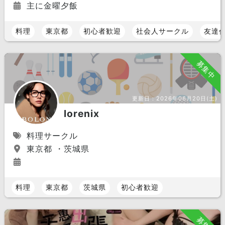
主に金曜夕飯
料理
東京都
初心者歓迎
社会人サークル
友達
募集中
更新日：
2026年06月20日(土)
lorenix
料理サークル
東京都 ・茨城県
料理
東京都
茨城県
初心者歓迎