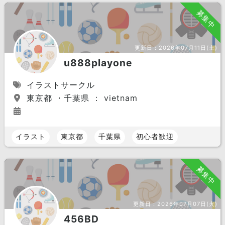
募集中
更新日：
2026年07月11日(土)
u888playone
イラストサークル
東京都 ・千葉県 ： vietnam
イラスト
東京都
千葉県
初心者歓迎
募集中
更新日：
2026年07月07日(火)
456BD