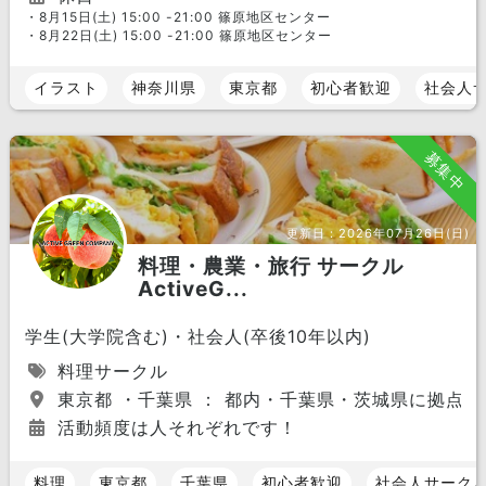
・8月15日(土) 15:00 -21:00 篠原地区センター
・8月22日(土) 15:00 -21:00 篠原地区センター
イラスト
神奈川県
東京都
初心者歓迎
社会人
募集中
更新日：
2026年07月26日(日)
料理・農業・旅行 サークル
ActiveG...
学生(大学院含む)・社会人(卒後10年以内)
料理サークル
東京都 ・千葉県 ： 都内・千葉県・茨城県に拠点
活動頻度は人それぞれです！
料理
東京都
千葉県
初心者歓迎
社会人サーク