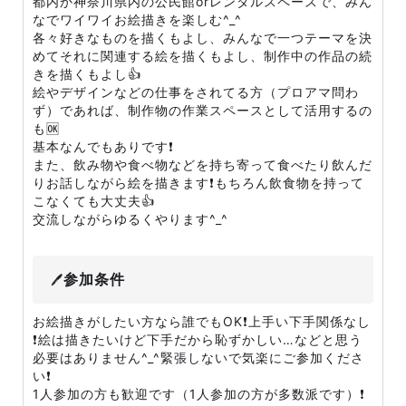
都内か神奈川県内の公民館orレンタルスペースで、みん
なでワイワイお絵描きを楽しむ^_^
各々好きなものを描くもよし、みんなで一つテーマを決
めてそれに関連する絵を描くもよし、制作中の作品の続
きを描くもよし👍
絵やデザインなどの仕事をされてる方（プロアマ問わ
ず）であれば、制作物の作業スペースとして活用するの
も🆗
基本なんでもありです❗
また、飲み物や食べ物などを持ち寄って食べたり飲んだ
りお話しながら絵を描きます❗もちろん飲食物を持って
こなくても大丈夫👍
交流しながらゆるくやります^_^
参加条件
🖊
お絵描きがしたい方なら誰でもOK❗上手い下手関係なし
❗絵は描きたいけど下手だから恥ずかしい…などと思う
必要はありません^_^緊張しないで気楽にご参加くださ
い❗
1人参加の方も歓迎です（1人参加の方が多数派です）❗