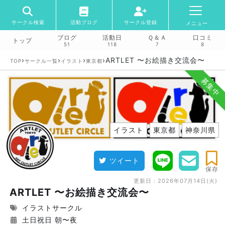
サークル検索
活動ブログ
サークル登録
メニュー
ブログ
活動日
Ｑ＆Ａ
口コミ
トップ
51
118
7
8
›
›
›
›
ARTLET 〜お絵描き交流会〜
TOP
サークル一覧
イラスト
東京都
募集中
イラスト
東京都
神奈川県
ツイート
保存
更新日：
2026年07月14日(火)
ARTLET 〜お絵描き交流会〜
イラストサークル
土日祝日 朝〜夜