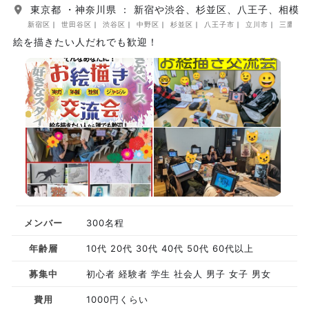
東京都 ・神奈川県 ： 新宿や渋谷、杉並区、八王子、相模
新宿区
世田谷区
渋谷区
中野区
杉並区
八王子市
立川市
三鷹市
絵を描きたい人だれでも歓迎！
メンバー
300名程
年齢層
10代 20代 30代 40代 50代 60代以上
募集中
初心者 経験者 学生 社会人 男子 女子 男女
費用
1000円くらい