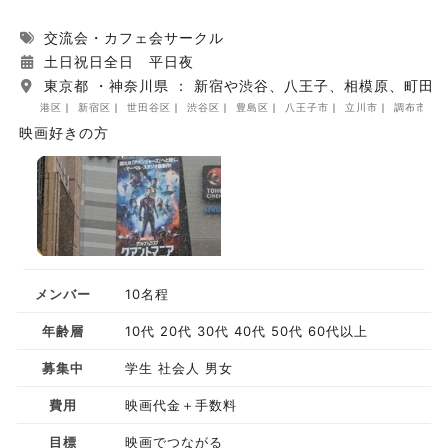
交流会・カフェ会サークル
土日祝日全日 平日夜
東京都 ・神奈川県 ： 新宿や渋谷、八王子、相模原、町田
港区
新宿区
世田谷区
渋谷区
豊島区
八王子市
立川市
調布市
映画好きの方
メンバー
10名程
年齢層
10代 20代 30代 40代 50代 60代以上
募集中
学生 社会人 男女
費用
映画代金＋手数料
目標
映画でつながる