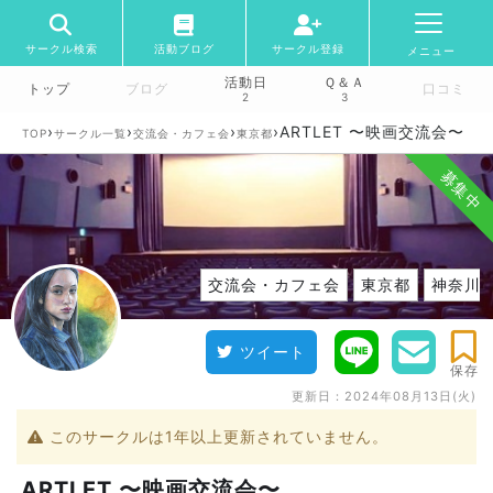
サークル検索
活動ブログ
サークル登録
メニュー
活動日
Ｑ＆Ａ
トップ
ブログ
口コミ
2
3
›
›
›
›
ARTLET 〜映画交流会〜
TOP
サークル一覧
交流会・カフェ会
東京都
募集中
交流会・カフェ会
東京都
神奈川
ツイート
保存
更新日：
2024年08月13日(火)
このサークルは1年以上更新されていません。
ARTLET 〜映画交流会〜