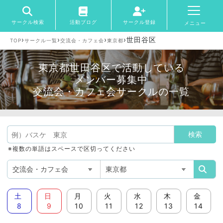
サークル検索
活動ブログ
サークル登録
メニュー
›
›
›
›
世田谷区
TOP
サークル一覧
交流会・カフェ会
東京都
東京都世田谷区で活動している
メンバー募集中
交流会・カフェ会サークルの一覧
※複数の単語はスペースで区切ってください
土
日
月
火
水
木
金
8
9
10
11
12
13
14