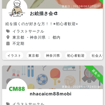
更新日：
2023年08月27日(日)
お絵描き会🎨
絵を描くのが好きな方！！※初心者歓迎⭐︎
イラストサークル
東京都 ・神奈川県 ： 都内
不定期
イラスト
東京都
神奈川県
初心者歓迎
社会人
募集中
更新日：
2026年07月24日(金)
nhacaicm88mobi
イラストサークル