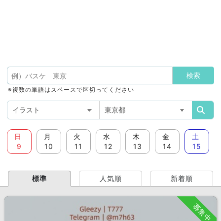
※複数の単語はスペースで区切ってください
日
月
火
水
木
金
土
9
10
11
12
13
14
15
標準
人気順
新着順
募集中