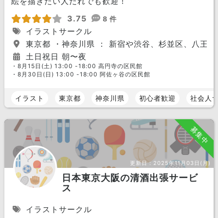
絵を描きたい人だれでも歓迎！
3.75
8 件
イラストサークル
東京都 ・神奈川県 ： 新宿や渋谷、杉並区、八王
土日祝日 朝〜夜
・8月15日(土) 13:00 -18:00 高円寺の区民館
・8月30日(日) 13:00 -18:00 阿佐ヶ谷の区民館
イラスト
東京都
神奈川県
初心者歓迎
社会人
募集中
更新日：
2025年11月03日(月)
日本東京大阪の清酒出張サービ
ス
イラストサークル