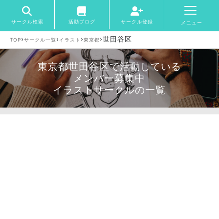
サークル検索
活動ブログ
サークル登録
メニュー
›
›
›
›
世田谷区
TOP
サークル一覧
イラスト
東京都
東京都世田谷区で活動している
メンバー募集中
イラストサークルの一覧