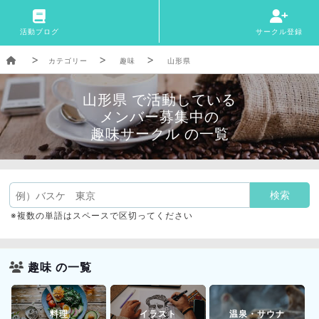
活動ブログ
サークル登録
カテゴリー
趣味
山形県
山形県 で活動している
メンバー募集中の
趣味サークル の一覧
※複数の単語はスペースで区切ってください
趣味 の一覧
料理
イラスト
温泉・サウナ