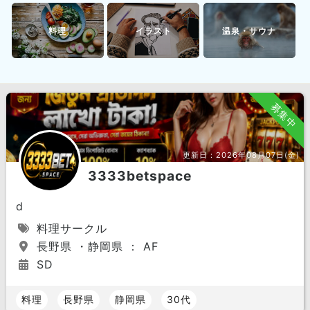
料理
イラスト
温泉・サウナ
募集中
更新日：
2026年08月07日(金)
3333betspace
d
料理サークル
長野県 ・静岡県 ： AF
SD
料理
長野県
静岡県
30代