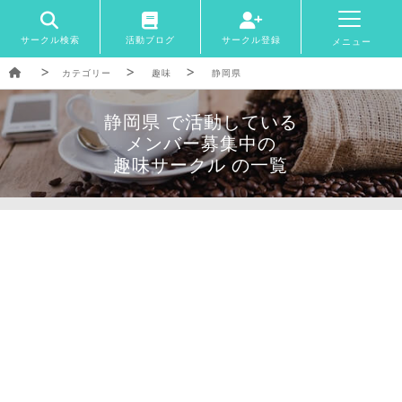
サークル検索
活動ブログ
サークル登録
メニュー
カテゴリー
趣味
静岡県
静岡県 で活動している
メンバー募集中の
趣味サークル の一覧