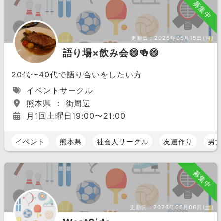
募集中
更新日：
2026年06月15日(月)
語り場×飲み会😄🍻😄
20代〜40代で語り合いをしたい方
イベントサークル
熊本県 ： 街周辺
月1回土曜日19:00〜21:00
イベント
熊本県
社会人サークル
友達作り
男
募集中
更新日：
2026年06月06日(土)