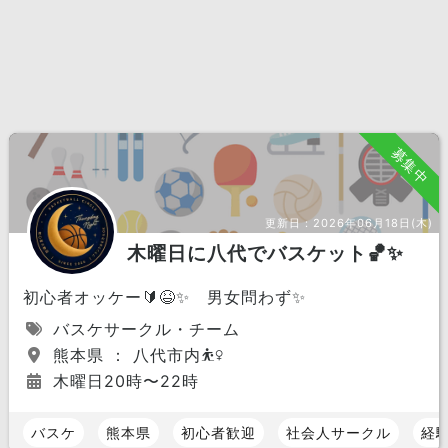
募集中
更新日：
2026年06月18日(木)
木曜日に八代でバスケット🏀✨️
初心者オッケー🔰😆✨️ 男女問わず✨️
バスケサークル・チーム
熊本県 ： 八代市内⛹️‍♀️
木曜日20時〜22時
バスケ
熊本県
初心者歓迎
社会人サークル
経