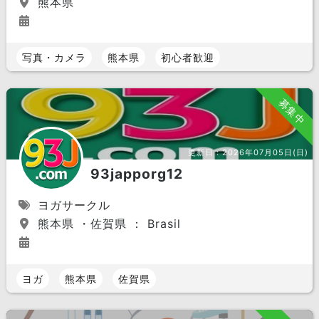
熊本県
写真・カメラ
熊本県
初心者歓迎
募集中
更新日：
2026年07月05日(日)
93japporg12
ヨガサークル
熊本県 ・佐賀県 ： Brasil
ヨガ
熊本県
佐賀県