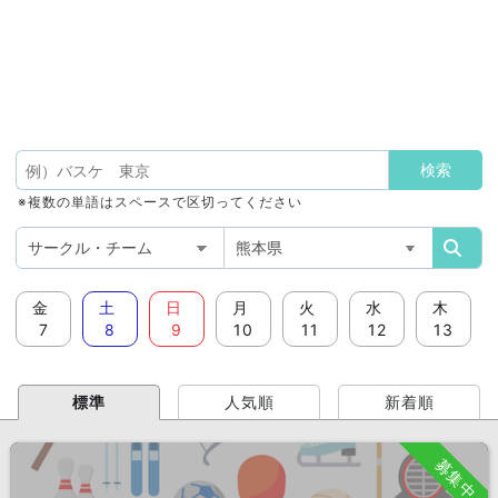
※複数の単語はスペースで区切ってください
金
土
日
月
火
水
木
7
8
9
10
11
12
13
標準
人気順
新着順
募集中