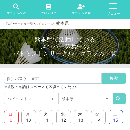
サークル検索
活動ブログ
サークル登録
メニュー
›
›
›
熊本県
TOP
サークル一覧
バドミントン
熊本県で活動している
メンバー募集中の
バドミントンサークル・クラブの一覧
※複数の単語はスペースで区切ってください
日
月
火
水
木
金
土
9
10
11
12
13
14
15