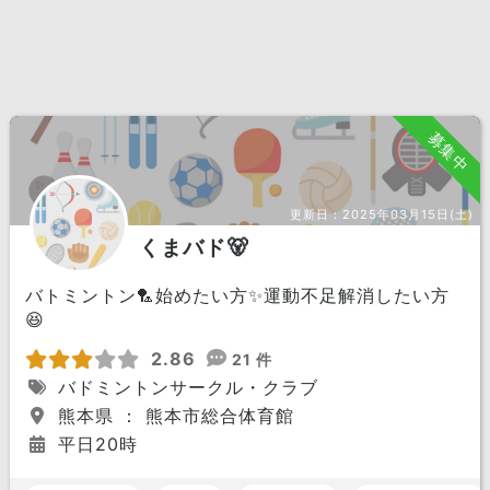
募集中
更新日：
2025年03月15日(土)
くまバド🐻
バトミントン🏸始めたい方✨運動不足解消したい方
😆
2.86
21 件
バドミントンサークル・クラブ
熊本県 ： 熊本市総合体育館
平日20時