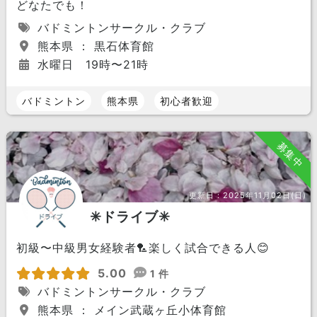
どなたでも！
バドミントンサークル・クラブ
熊本県 ： 黒石体育館
水曜日 19時〜21時
バドミントン
熊本県
初心者歓迎
募集中
更新日：
2025年11月02日(日)
✳︎ドライブ✳︎
初級〜中級男女経験者🏸楽しく試合できる人😊
5.00
1 件
バドミントンサークル・クラブ
熊本県 ： メイン武蔵ヶ丘小体育館