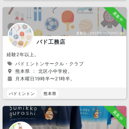
募集中
更新日：
2020年10月09日(金)
バド工務店
経験2年以上。
バドミントンサークル・クラブ
熊本県 ： 北区小中学校。
月木曜日19時半〜21時半。
バドミントン
熊本県
募集中