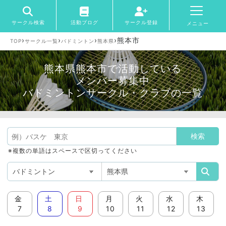
サークル検索
活動ブログ
サークル登録
メニュー
›
›
›
›
熊本市
TOP
サークル一覧
バドミントン
熊本県
熊本県熊本市で活動している
メンバー募集中
バドミントンサークル・クラブの一覧
※複数の単語はスペースで区切ってください
金
土
日
月
火
水
木
7
8
9
10
11
12
13