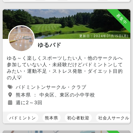
募集中
更新日：
2024年01月15日(月)
ゆるバド
ゆる～く楽しくスポーツしたい人・他のサークルへ
参加していない人・未経験だけどバドミントンして
みたい・運動不足・ストレス発散・ダイエット目的
の人💡
バドミントンサークル・クラブ
熊本県 ： 中央区、東区の小中学校
週に2～3回
バドミントン
熊本県
初心者歓迎
社会人サークル