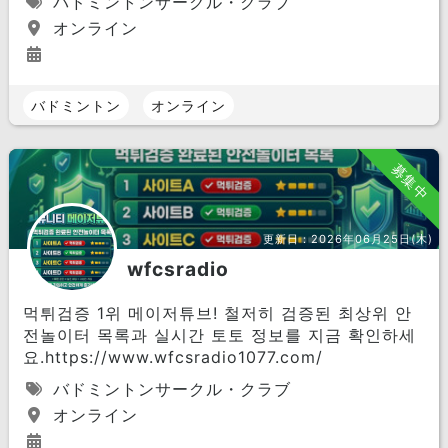
バドミントンサークル・クラブ
オンライン
バドミントン
オンライン
募集中
更新日：
2026年06月25日(木)
wfcsradio
먹튀검증 1위 메이저튜브! 철저히 검증된 최상위 안
전놀이터 목록과 실시간 토토 정보를 지금 확인하세
요.https://www.wfcsradio1077.com/
バドミントンサークル・クラブ
オンライン