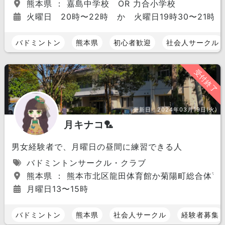
熊本県 ： 嘉島中学校 OR 力合小学校
火曜日 20時〜22時 か 火曜日19時30〜21時3
バドミントン
熊本県
初心者歓迎
社会人サークル
受付終了
更新日：
2024年03月19日(火)
月キナコ🏸
男女経験者で、月曜日の昼間に練習できる人
バドミントンサークル・クラブ
熊本県 ： 熊本市北区龍田体育館か菊陽町総合体育
月曜日13〜15時
バドミントン
熊本県
社会人サークル
経験者募集