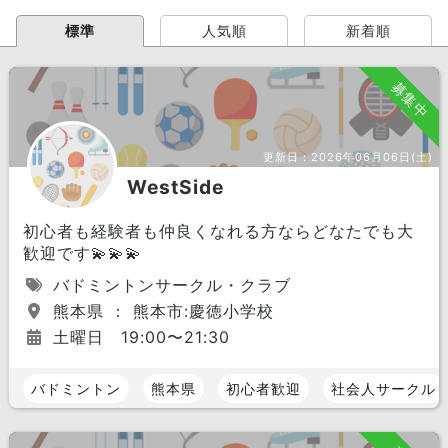
標準
人気順
新着順
募集中
更新日：
2026年06月06日(土)
WestSide
初心者も経験者も仲良くなれる方ならどなたでも大
歓迎です💫💫💫
バドミントンサークル・クラブ
熊本県 ： 熊本市:慶徳小学校
土曜日 19:00〜21:30
バドミントン
熊本県
初心者歓迎
社会人サークル