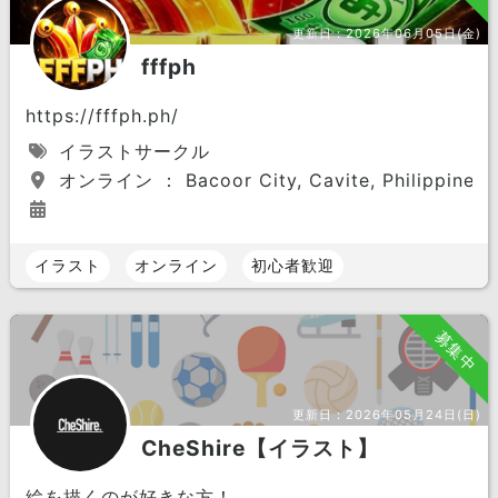
更新日：
2026年06月05日(金)
fffph
https://fffph.ph/
イラストサークル
オンライン ： Bacoor City, Cavite, Philippines
イラスト
オンライン
初心者歓迎
募集中
更新日：
2026年05月24日(日)
CheShire【イラスト】
絵を描くのが好きな方！