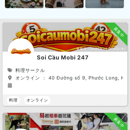
募集中
更新日：
2026年08月06日(木)
Soi Cầu Mobi 247
料理サークル
オンライン ： 40 Đường số 9, Phước Long, Hồ C
料理
オンライン
募集中