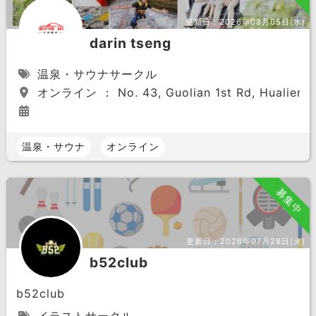
更新日：
2026年08月05日(水)
darin tseng
温泉・サウナサークル
オンライン ： No. 43, Guolian 1st Rd, Hualien Ci
温泉・サウナ
オンライン
募集中
更新日：
2026年07月28日(火)
b52club
b52club
イラストサークル