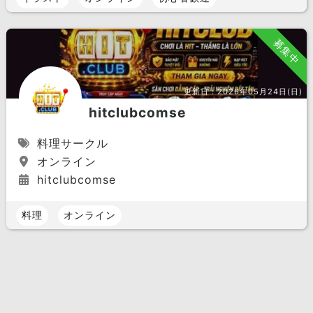
募集中
更新日：
2026年05月24日(日)
hitclubcomse
料理サークル
オンライン
hitclubcomse
料理
オンライン