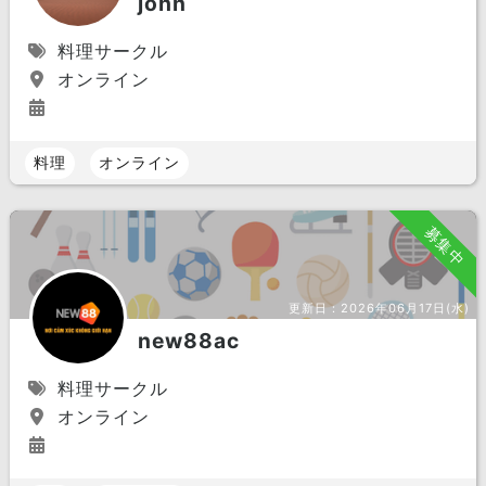
john
料理サークル
オンライン
料理
オンライン
募集中
更新日：
2026年06月17日(水)
new88ac
料理サークル
オンライン