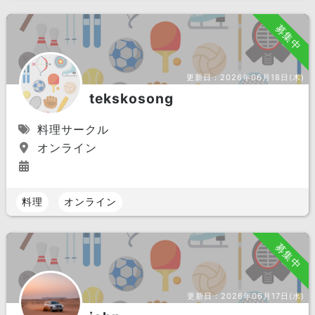
募集中
更新日：
2026年06月18日(木)
tekskosong
料理サークル
オンライン
料理
オンライン
募集中
更新日：
2026年06月17日(水)