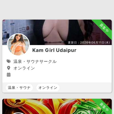
募集中
更新日：
2026年06月11日(木)
Kam Girl Udaipur
温泉・サウナサークル
オンライン
温泉・サウナ
オンライン
募集中