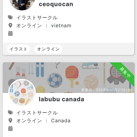
ceoquocan
イラストサークル
オンライン ： vietnam
イラスト
オンライン
募集中
更新日：
2026年07月21日(火)
labubu canada
イラストサークル
オンライン ： Canada