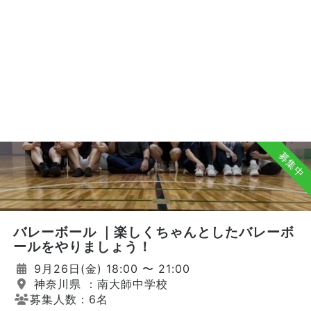
募集中
バレーボール ｜楽しくちゃんとしたバレーボ
ールをやりましょう！
9月26日(金) 18:00 〜 21:00
神奈川県 ：南大師中学校
募集人数：6名