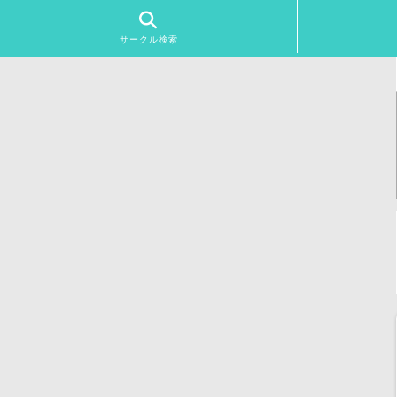
サークル検索