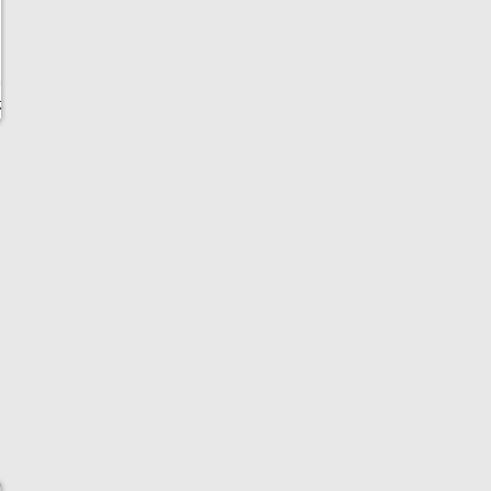
サークル
経験者募集
大学生募集
友達作り
男子募集