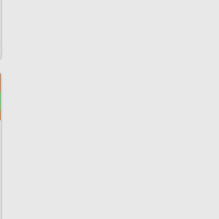
経験者募集
大学生募集
友達作り
男子募集
女子募
辺