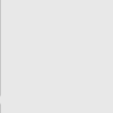
富永（赤とんぼ文化ホールの裏にあります。）
生募集
友達作り
男子募集
女子募集
平日開催
土