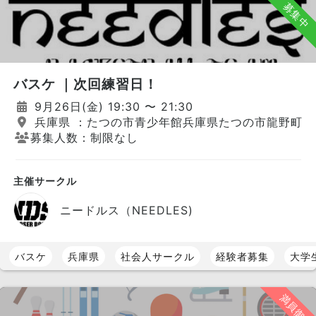
募集中
バスケ ｜次回練習日！
9月26日(金) 19:30 〜 21:30
兵庫県 ：たつの市青少年館兵庫県たつの市龍野町
募集人数：制限なし
主催サークル
ニードルス（NEEDLES)
バスケ
兵庫県
社会人サークル
経験者募集
大学
満員御礼