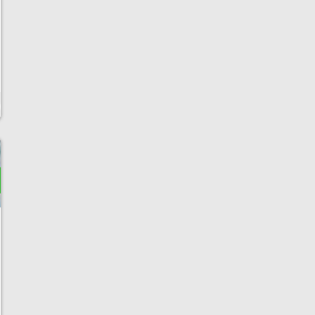
経験者募集
男女混合
平日開催
20代
30代