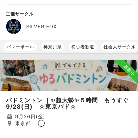
主催サークル
SILVER FOX
バレーボール
神奈川県
初心者歓迎
社会人サークル
募集中
バドミントン ｜✨超大勢✨５時間 もうすぐ
9/28(日) ☆東京バド☆
9月26日(金)
東京都 ：◯