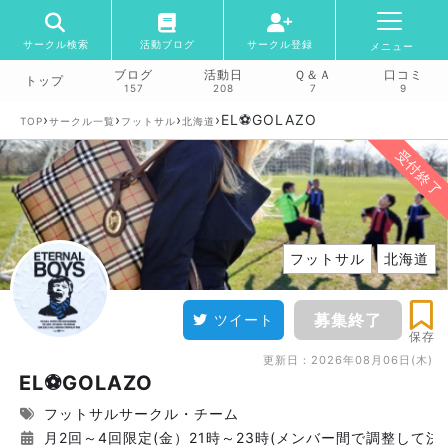
サークル検索
活動ブログ
サークル登録
メニュー
ブログ
活動日
Ｑ＆Ａ
口コミ
トップ
157
208
7
9
›
›
›
›
EL⚽GOLAZO
TOP
サークル一覧
フットサル
北海道
受付終了
フットサル
北海道
募集終了
ツイート
保存
更新日：
2026年08月06日(木)
EL⚽GOLAZO
フットサルサークル・チーム
月2回～4回限定(金）21時～23時(メンバー間で調整して決