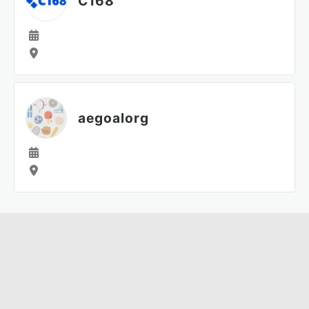
C168
aegoalorg