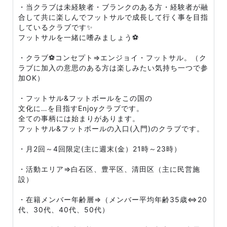
・当クラブは未経験者・ブランクのある方・経験者が融
合して共に楽しんでフットサルで成長して行く事を目指
しているクラブです✨
フットサルを一緒に嗜みましょう⚽
・クラブ⚽コンセプト⇒エンジョイ・フットサル。（ク
ラブに加入の意思のある方は楽しみたい気持ち一つで参
加OK）
・フットサル&フットボールをこの国の
文化に…を目指すEnjoyクラブです。
全ての事柄には始まりがあります。
フットサル&フットボールの入口(入門)のクラブです。
・月2回～4回限定(主に週末(金）21時～23時）
・活動エリア⇒白石区、豊平区、清田区（主に民営施
設）
・在籍メンバー年齢層⇒（メンバー平均年齢35歳⇔20
代、30代、40代、50代）