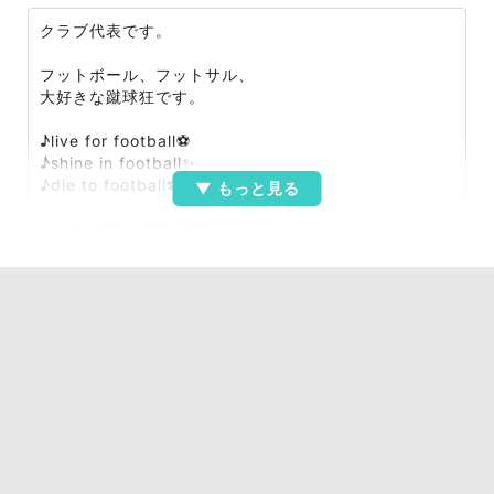
クラブ代表です。
フットボール、フットサル、
大好きな蹴球狂です。
♪live for football⚽
♪shine in football✨
♪die to football⚽
NO FUTSAL,NO LIFE!
をクラブ・フレーズにしています。
ボールと戯れる事が大好きな方々との交流を考えてクラ
ブを作りました。
エンジョイ⚽フットサル、エンジョイ⚽フットボールを
一緒に楽しみませんか？
自分も8年のブランクから再び、ボールを蹴り始めまし
た。
興味のある方々からの御連絡、お待ちしています。