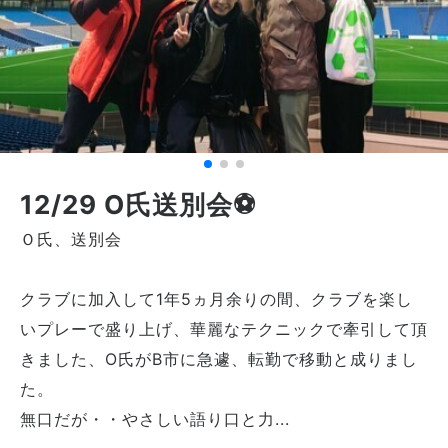
12/29 O氏送別会⚽
Ｏ氏、送別会
クラブに加入して1年5ヵ月余りの間、クラブを楽し
いプレーで盛り上げ、華麗なテクニックで牽引して頂
きました、O氏がB市に急遽、転勤で移動と成りまし
た。
無口だが・・やさしい語り口と力...