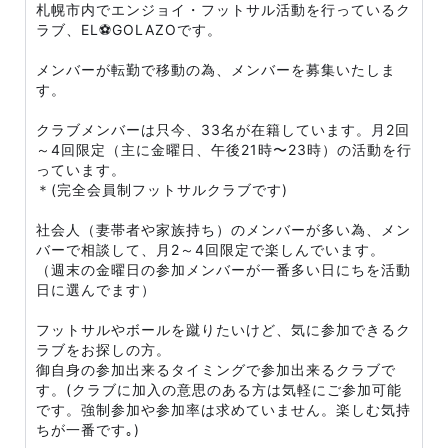
札幌市内でエンジョイ・フットサル活動を行っているク
ラブ、EL⚽GOLAZOです。
メンバーが転勤で移動の為、メンバーを募集いたしま
す。
クラブメンバーは只今、33名が在籍しています。月2回
～4回限定（主に金曜日、午後21時〜23時）の活動を行
っています。
＊(完全会員制フットサルクラブです)
社会人（妻帯者や家族持ち）のメンバーが多い為、メン
バーで相談して、月2～4回限定で楽しんでいます。
（週末の金曜日の参加メンバーが一番多い日にちを活動
日に選んでます）
フットサルやボールを蹴りたいけど、気に参加できるク
ラブをお探しの方。
御自身の参加出来るタイミングで参加出来るクラブで
す。(クラブに加入の意思のある方は気軽にご参加可能
です。強制参加や参加率は求めていません。楽しむ気持
ちが一番です｡)