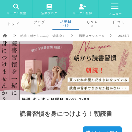
サークル検索
活動ブログ
サークル登録
メニュー
活動日
ブログ
Ｑ＆Ａ
口コミ
トップ
485
2
8
4
朝読（朝からみんなで読書会）
活動スケジュール
2025/9/
読書習慣を身につけよう！朝読書