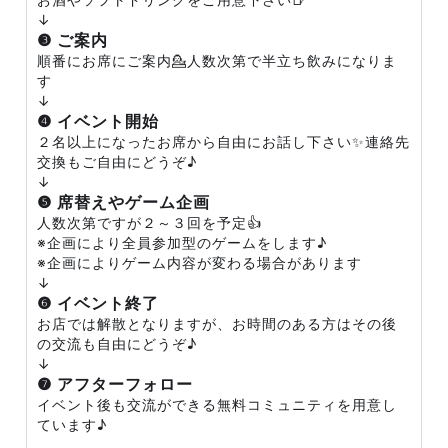
↓
❸ ご案内
順番にお席にご案内💁人数次第で半立ち飲みになりま
す
↓
❹ イベント開始
２名以上になったお席から自由にお話し下さい✨連絡先
交換もご自由にどうぞ♪
↓
❺ 席替えやゲーム企画
人数次第ですが２～３回を予定👍
※企画により全員参加型のゲームをします♪
※企画によりゲーム内容が変わる場合があります
↓
❻ イベント終了
お店では解散となりますが、お時間のある方はその後
の交流も自由にどうぞ♪
↓
❼ アフターフォロー
イベント後も交流ができる無料コミュニティを用意し
ています♪