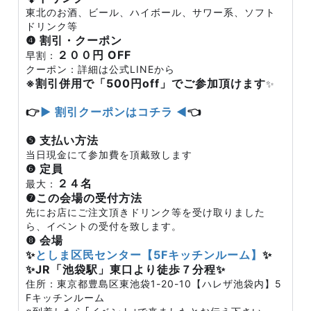
東北のお酒、ビール、ハイボール、サワー系、ソフト
ドリンク等
❹ 割引・クーポン
２００円 OFF
早割：
クーポン：詳細は公式LINEから
※割引併用で「500円off」でご参加頂けます
✨
👉
▶ 割引クーポンはコチラ ◀
👈
❺ 支払い方法
当日現金にて参加費を頂戴致します
❻ 定員
２４名
最大：
❼この会場の受付方法
先にお店にご注文頂きドリンク等を受け取りました
ら、イベントの受付を致します。
❽ 会場
✨
としま区民センター【5Fキッチンルーム】
✨
✨JR「池袋駅」東口より徒歩７分程✨
住所：東京都豊島区東池袋1-20-10【ハレザ池袋内】5
Fキッチンルーム