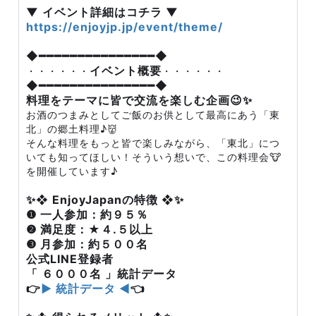
▼ イベント詳細はコチラ ▼
https://enjoyjp.jp/event/theme/
◆━━━━━━━━━━━━━━━◆
イベント概要
・・・・・・
・・・・・・
◆━━━━━━━━━━━━━━━◆
料理をテーマに皆で交流を楽しむ企画😉✨
お酒のつまみとしてご飯のお供として最高にあう「東
北」の郷土料理♪👹
そんな料理をもっと皆で楽しみながら、「東北」につ
いても知ってほしい！そういう想いで、この料理会🐮
を開催しています♪
✨❖ EnjoyJapanの特徴 ❖✨
❶ 一人参加：約９５％
❷ 満足度：★４.５以上
❸ 月参加：約５００名
公式LINE登録者
「 ６０００名 」統計データ
👉
▶ 統計データ ◀
👈