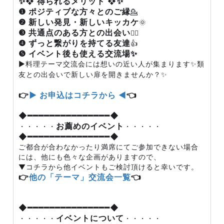
✨❖ 得られるメリット ❖✨
❶ ポジティブな方々とのご縁
💁
❷ 新しい発見・新しいキッカケ
🌞
❸
共通点のある方との出会い
🙆‍♂️
❹ ずっと繋がりを持てる友達
👍
❺ イベント後も使える交流場✨
▶料理テーマ交流会には想いの近い人が集まります✨類
友との出会いで新しい扉を開きませんか？✨
👉
▶ お申込はコチラから ◀
👈
◆━━━━━━━━━━━━━━━◆
お薦めのイベント
・・・・・
・・・・・
◆━━━━━━━━━━━━━━━◆
ご都合が合わなかったり満席にてご参加できない場合
には、他にも色々な企画がありますので、
▼コチラから他イベントもご検討頂けると幸いです。
👉
他の「テーマ」交流会一覧
👈
◆━━━━━━━━━━━━━━━◆
イベントについて
・・・・・
・・・・・