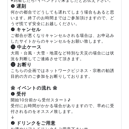
※到着したら｢イベント｣で来ましたとお伝え下さい。
❾ 遅刻
何かの都合でどうしても遅れてしまう場合もあると思
います。終了のお時間まではご参加頂けますので、ど
うぞ慌てず安全にお越しください。
❿ キャンセル
ご都合が悪くなりキャンセルされる場合は、お申込み
したサイトからのキャンセルをお願い致します。
⓫ 中止ケース
大雨・台風・大雪・地震など特別な天災の場合には状
況を判断してご連絡させて頂きます。
⓬ お断り
こちらの企画ではネットワークビジネス・宗教の勧誘
目的の方のご参加をお断りしております。
🌼 イベントの流れ 🌼
❶ 受付
開始10分前から受付スタート♪
受付にお時間がかかる場合がありますので、早めに受
付されるのをオススメ致します。
↓
❷ ドリンクをご用意
お酒やソフトドリンクをご用意下さい🍺