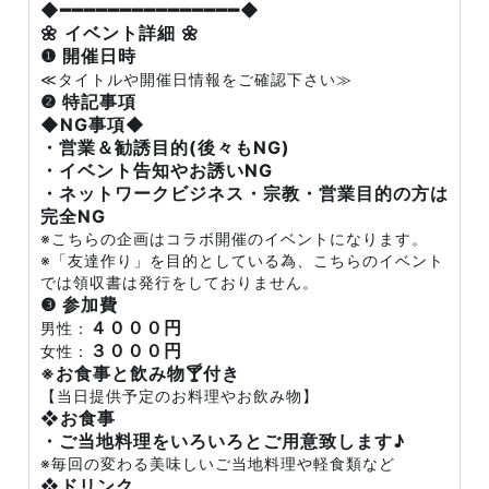
◆━━━━━━━━━━━━━━━◆
🌼 イベント詳細 🌼
❶ 開催日時
≪タイトルや開催日情報をご確認下さい≫
❷ 特記事項
◆NG事項◆
・営業＆勧誘目的(後々もNG)
・イベント告知やお誘いNG
・ネットワークビジネス・宗教・営業目的の方は
完全NG
※こちらの企画はコラボ開催のイベントになります。
※「友達作り」を目的としている為、こちらのイベント
では領収書は発行をしておりません。
❸ 参加費
４０００円
男性：
３０００円
女性：
※お食事と飲み物🍸付き
【当日提供予定のお料理やお飲み物】
❖お食事
・ご当地料理をいろいろとご用意致します♪
※毎回の変わる美味しいご当地料理や軽食類など
❖ドリンク