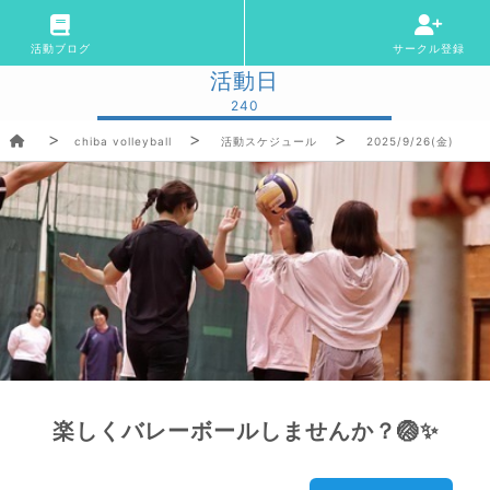
活動ブログ
サークル登録
活動日
240
chiba volleyball
活動スケジュール
2025/9/26(金)
楽しくバレーボールしませんか？🏐✨