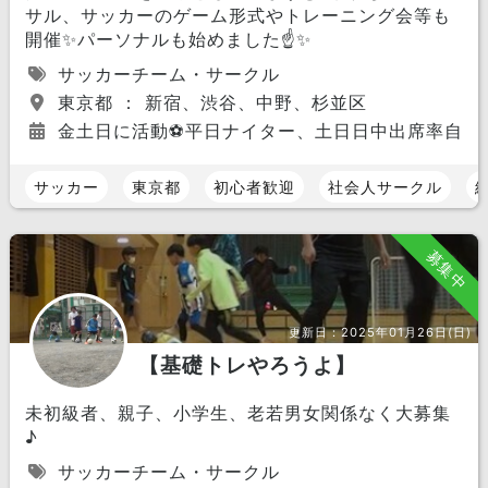
サル、サッカーのゲーム形式やトレーニング会等も
開催✨️パーソナルも始めました☝️✨️
サッカーチーム・サークル
東京都 ： 新宿、渋谷、中野、杉並区
金土日に活動⚽️平日ナイター、土日日中出席率自由
サッカー
東京都
初心者歓迎
社会人サークル
募集中
更新日：
2025年01月26日(日)
【基礎トレやろうよ】
未初級者、親子、小学生、老若男女関係なく大募集
♪
サッカーチーム・サークル