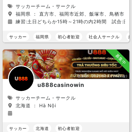
サッカーチーム・サークル
福岡県 ： 直方市、福岡市近郊、飯塚市、鳥栖市
練習:土日どちらか15時～21時の内2時間 試合:日
サッカー
福岡県
初心者歓迎
社会人サークル
募集中
更新日：
2025年03月28日(金)
u888casinowin
サッカーチーム・サークル
北海道 ： Hà Nội
サッカー
北海道
初心者歓迎