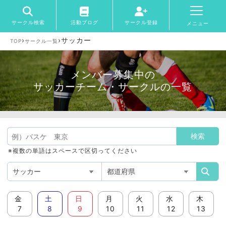
サークル検索
活動ブログ
サークル登録
メニュー
›
›
サッカー
TOP
サークル一覧
メンバー募集中の
サッカーチーム・サークルの一覧
※複数の単語はスペースで区切ってください
金
土
日
月
火
水
木
7
8
9
10
11
12
13