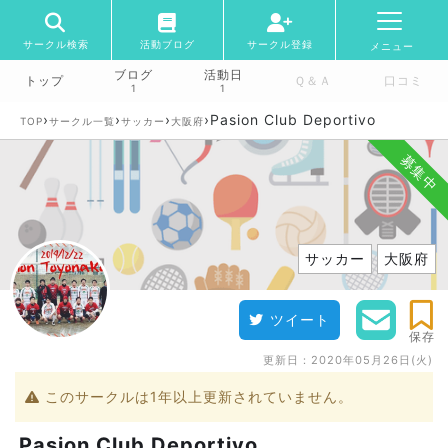
サークル検索
活動ブログ
サークル登録
メニュー
ブログ
活動日
トップ
Ｑ＆Ａ
口コミ
1
1
›
›
›
›
Pasion Club Deportivo
TOP
サークル一覧
サッカー
大阪府
募集中
サッカー
大阪府
ツイート
保存
更新日：
2020年05月26日(火)
このサークルは1年以上更新されていません。
Pasion Club Deportivo