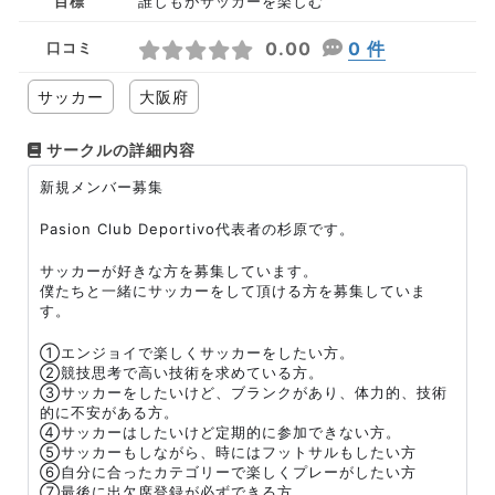
目標
誰しもがサッカーを楽しむ
0.00
0 件
口コミ
サッカー
大阪府
サークルの詳細内容
新規メンバー募集
Pasion Club Deportivo代表者の杉原です。
サッカーが好きな方を募集しています。
僕たちと一緒にサッカーをして頂ける方を募集していま
す。
①エンジョイで楽しくサッカーをしたい方。
②競技思考で高い技術を求めている方。
③サッカーをしたいけど、ブランクがあり、体力的、技術
的に不安がある方。
④サッカーはしたいけど定期的に参加できない方。
⑤サッカーもしながら、時にはフットサルもしたい方
⑥自分に合ったカテゴリーで楽しくプレーがしたい方
⑦最後に出欠席登録が必ずできる方