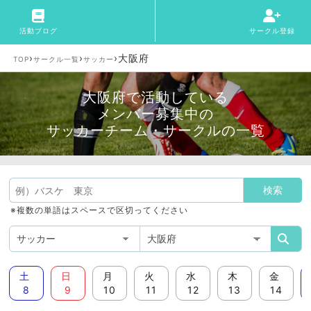
活動ブログ
サークル登録
›
›
›
大阪府
TOP
サークル一覧
サッカー
大阪府で活動している
メンバー募集中の
サッカーチーム・サークルの一覧
※複数の単語はスペースで区切ってください
土
日
月
火
水
木
金
8
9
10
11
12
13
14