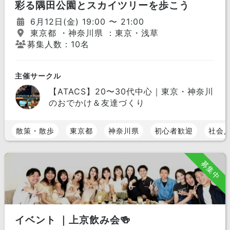
彩る隅田公園とスカイツリーを歩こう
6月12日(金) 19:00 〜 21:00
東京都 ・神奈川県 ：東京・浅草
募集人数：10名
主催サークル
【ATACS】20〜30代中心｜東京・神奈川
のおでかけ＆友達づくり
散策・散歩
東京都
神奈川県
初心者歓迎
社会
募集中
イベント ｜上京飲み会🍻