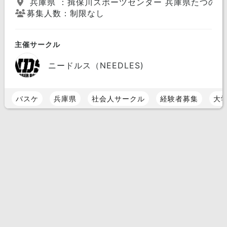
兵庫県 ：揖保川スポーツセンター 兵庫県たつの市揖
募集人数：制限なし
主催サークル
ニードルス（NEEDLES)
バスケ
兵庫県
社会人サークル
経験者募集
大