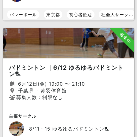
バレーボール
東京都
初心者歓迎
社会人サークル
募集中
バドミントン ｜6/12 ゆるゆるバドミント
ン🏸
6月12日(金) 19:00 〜 21:10
千葉県 ：赤羽体育館
募集人数：制限なし
主催サークル
8/11・15 ゆるゆるバドミントン🏸