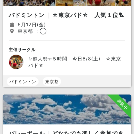
バドミントン ｜☆東京バド☆ 人気１位🏸
6月12日(金)
東京都 ：◯
主催サークル
✨超大勢✨５時間 今日8/8(土) ☆東京
バド☆
バドミントン
東京都
募集中
バレーボール ｜どなたでも楽しく参加でき