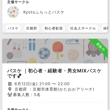
主催サークル
Kyotoふらっとバスケ
バスケ
京都府
初心者歓迎
社会人サークル
経
募集中
バスケ ｜初心者・経験者・男女MIXバスケ
です🏀
6月12日(金) 21:00 〜 22:00
京都府 ：京都市体育館(かたおかアリーナ)
募集人数：5名
主催サークル