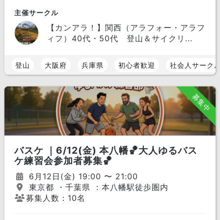
主催サークル
【カンアラ！】関西（アラフォー・アラフ
ィフ）40代・50代 登山＆サイクリ...
登山
大阪府
兵庫県
初心者歓迎
社会人サーク
募集中
バスケ ｜6/12(金) 本八幡🏀大人ゆるバス
ケ練習会参加者募集🏀
6月12日(金) 19:00 〜 21:00
東京都 ・千葉県 ：本八幡駅徒歩圏内
募集人数：10名