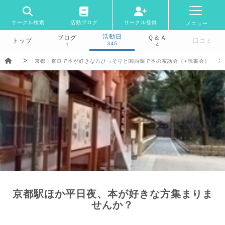
サークル検索
活動ブログ
サークル登録
メニュー
活動日
ブログ
Ｑ＆Ａ
トップ
口コミ
345
1
4
京都・奈良で本が好きな方ひっそりと関西圏で本の茶話会（≠読書会）
京都駅ほか平日夜、本が好きな方集まりま
せんか？