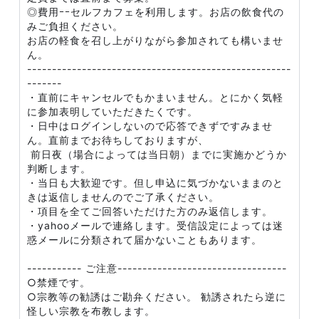
◎費用ｰｰセルフカフェを利用します。お店の飲食代の
みご負担ください。
お店の軽食を召し上がりながら参加されても構いませ
ん。
-----------------------------------------------------
-------
・直前にキャンセルでもかまいません。とにかく気軽
に参加表明していただきたくです。
・日中はログインしないので応答できずですみませ
ん。直前までお待ちしておりますが、
前日夜（場合によっては当日朝）までに実施かどうか
判断します。
・当日も大歓迎です。但し申込に気づかないままのと
きは返信しませんのでご了承ください。
・項目を全てご回答いただけた方のみ返信します。
・yahooメールで連絡します。受信設定によっては迷
惑メールに分類されて届かないこともあります。
----------- ご注意----------------------------------
○禁煙です。
○宗教等の勧誘はご勘弁ください。 勧誘されたら逆に
怪しい宗教を布教します。