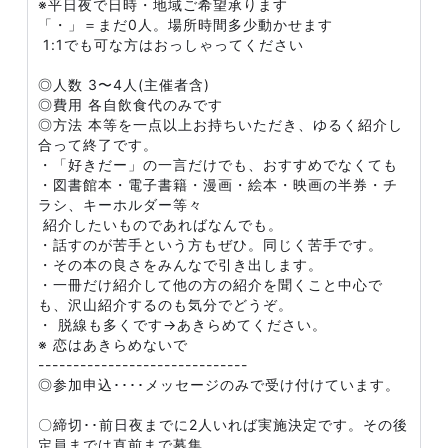
※平日夜で日時・地域ご希望承ります
「・」＝まだ0人。場所時間多少動かせます
1:1でも可な方はおっしゃってください
◎人数 3〜4人(主催者含)
◎費用 各自飲食代のみです
◎方法 本等を一点以上お持ちいただき、ゆるく紹介し
合って終了です。
・「好きだー」の一言だけでも、おすすめでなくても
・図書館本・電子書籍・漫画・絵本・映画の半券・チ
ラシ、キーホルダー等々
紹介したいものであればなんでも。
・話すのが苦手という方もぜひ。同じく苦手です。
・その本の良さをみんなで引き出します。
・一冊だけ紹介して他の方の紹介を聞くこと中心で
も、沢山紹介するのも気分でどうぞ。
・ 脱線も多くです→あきらめてください。
※ 恋はあきらめないで
------------------------------
◎参加申込････メッセージのみで受け付けています。
〇締切･･前日夜までに2人いれば実施決定です。その後
定員までは直前まで募集。