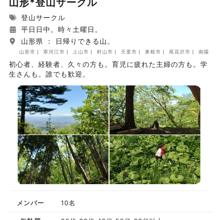
山形*登山サークル
登山サークル
平日日中。時々土曜日。
山形県 ： 日帰りできる山。
山形市
寒河江市
上山市
村山市
天童市
東根市
尾花沢市
南陽市
初心者、経験者、久々の方も。育児に疲れた主婦の方も。学
生さんも。誰でも歓迎。
メンバー
10名