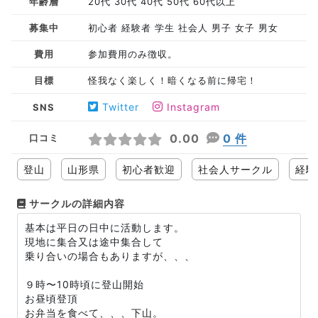
年齢層
20代 30代 40代 50代 60代以上
募集中
初心者 経験者 学生 社会人 男子 女子 男女
費用
参加費用のみ徴収。
目標
怪我なく楽しく！暗くなる前に帰宅！
Twitter
Instagram
SNS
0.00
0 件
口コミ
登山
山形県
初心者歓迎
社会人サークル
経験
サークルの詳細内容
基本は平日の日中に活動します。
現地に集合又は途中集合して
乗り合いの場合もありますが、、、
９時〜10時頃に登山開始
お昼頃登頂
お弁当を食べて、、、下山。