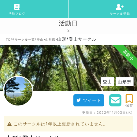
活動ブログ
サークル登録
活動日
2
›
›
›
›
山形*登山サークル
TOP
サークル一覧
登山
山形県
募集中
登山
山形県
ツイート
保存
更新日：
2022年11月03日(木)
このサークルは1年以上更新されていません。