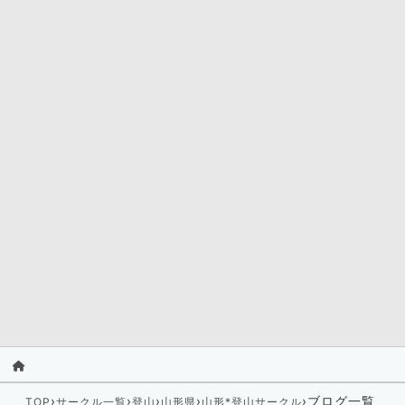
›
›
›
›
›
ブログ一覧
TOP
サークル一覧
登山
山形県
山形*登山サークル