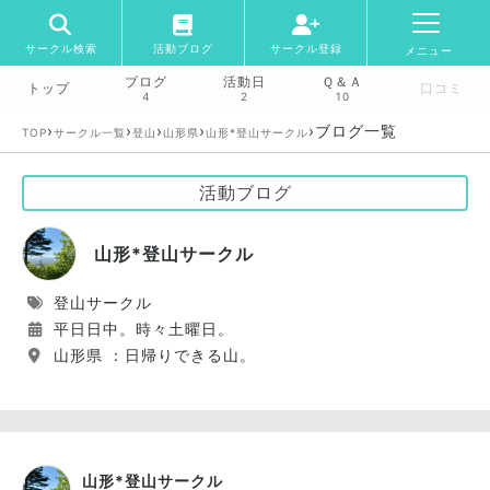
サークル検索
活動ブログ
サークル登録
メニュー
ブログ
活動日
Ｑ＆Ａ
トップ
口コミ
4
2
10
›
›
›
›
›
ブログ一覧
TOP
サークル一覧
登山
山形県
山形*登山サークル
活動ブログ
山形*登山サークル
登山サークル
平日日中。時々土曜日。
山形県 ：日帰りできる山。
山形*登山サークル