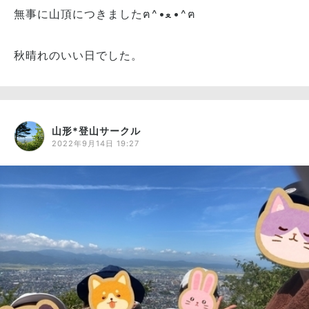
無事に山頂につきましたฅ⁠^⁠•⁠ﻌ⁠•⁠^⁠ฅ
秋晴れのいい日でした。
山形*登山サークル
2022年9月14日 19:27